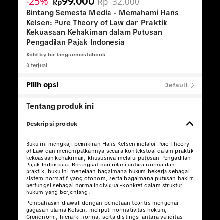
-25%
99.000
Rp132.000
Rp
Bintang Semesta Media - Memahami Hans
Kelsen: Pure Theory of Law dan Praktik
Kekuasaan Kehakiman dalam Putusan
Pengadilan Pajak Indonesia
Sold by
bintangsemestabook
0 terjual
Pilih opsi
Default
Tentang produk ini
Deskripsi produk
Buku ini mengkaji pemikiran Hans Kelsen melalui Pure Theory
of Law dan menempatkannya secara kontekstual dalam praktik
kekuasaan kehakiman, khususnya melalui putusan Pengadilan
Pajak Indonesia. Berangkat dari relasi antara norma dan
praktik, buku ini menelaah bagaimana hukum bekerja sebagai
sistem normatif yang otonom, serta bagaimana putusan hakim
berfungsi sebagai norma individual-konkret dalam struktur
hukum yang berjenjang.
Pembahasan diawali dengan pemetaan teoritis mengenai
gagasan utama Kelsen, meliputi normativitas hukum,
Grundnorm, hierarki norma, serta distingsi antara validitas