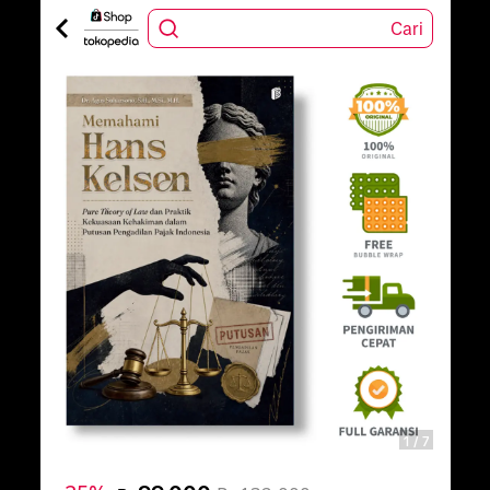
Cari
1
/
7