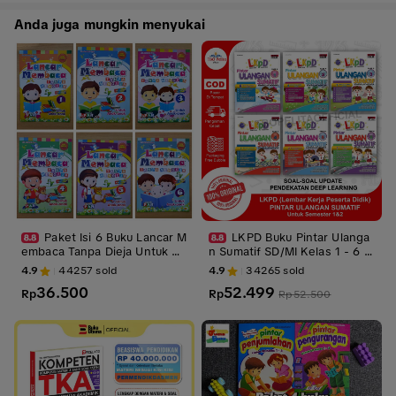
k., BKP., Mulyadi Sap
sumatatwa
Anda juga mungkin menyukai
utra, S.Sos., M.Si.
Paket Isi 6 Buku Lancar M
LKPD Buku Pintar Ulanga
embaca Tanpa Dieja Untuk An
n Sumatif SD/MI Kelas 1 - 6 K
ak Anak Full Color
uMer CP Terbaru semester 1
4.9
44257
sold
4.9
34265
sold
& 2. Plus Kunci Jawaban
36.500
52.499
Rp
Rp
Rp
52.500