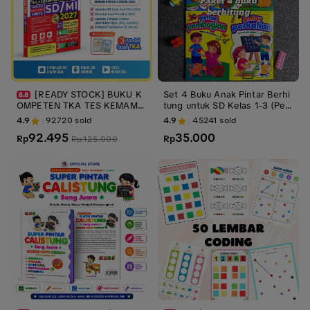
[READY STOCK] BUKU K
Set 4 Buku Anak Pintar Berhi
OMPETEN TKA TES KEMAMP
tung untuk SD Kelas 1-3 (Penj
UAN AKADEMIK SD/MI TAHUN
umlahan, Pengurangan, Perka
4.9
92720
sold
4.9
45241
sold
2027 TERUPDATE (Dilengkapi
lian, Pembagian) - BI
92.495
35.000
Soal HOTS, Materi dan Kunci
Rp
Rp
Rp
125.000
Jawaban Lengkap) Soft Cove
r