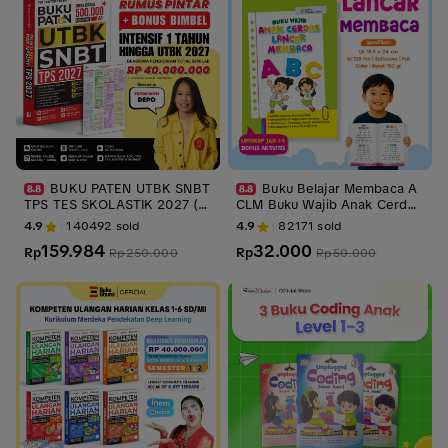
BUKU PATEN UTBK SNBT
Buku Belajar Membaca A
TPS TES SKOLASTIK 2027 (U
CLM Buku Wajib Anak Cerdas
PDATE TERBARU) DILENGKA
Lancar Membaca Lengkap Un
4.9
140492
sold
4.9
82171
sold
PI FR SOAL ASLI, BIMBEL INT
tuk Murid SD Kelas 1 - 3 bonu
159.984
32.000
ENSIF, DAN VIDEO BEDAH SO
Rp
s aktivitas mewarnai dan men
Rp
Rp
250.000
Rp
50.000
AL Soft Cover
ulis - Iska Media Utama