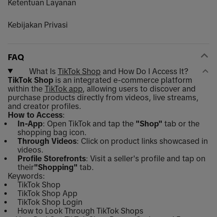
Ketentuan Layanan
Kebijakan Privasi
FAQ
What Is
TikTok Shop
and How Do I Access It?
TikTok Shop
is an integrated e-commerce platform
within the
TikTok app
, allowing users to discover and
purchase products directly from videos, live streams,
and creator profiles.
How to Access
:
In-App
: Open TikTok and tap the
"Shop"
tab or the
shopping bag icon.
Through Videos
: Click on product links showcased in
videos.
Profile Storefronts
: Visit a seller's profile and tap on
their
"Shopping"
tab.
Keywords:
TikTok Shop
TikTok Shop App
TikTok Shop Login
How to Look Through TikTok Shops