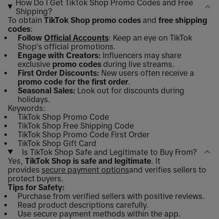
How Do I Get TikTok Shop Promo Codes and Free
Shipping?
To obtain
TikTok Shop promo codes
and
free shipping
codes
:
Follow
Official Accounts
: Keep an eye on TikTok
Shop's official promotions.
Engage with Creators:
Influencers may share
exclusive
promo codes
during live streams.
First Order Discounts:
New users often receive a
promo code for the first order
.
Seasonal Sales:
Look out for discounts during
holidays.
Keywords:
TikTok Shop Promo Code
TikTok Shop Free Shipping Code
TikTok Shop Promo Code First Order
TikTok Shop Gift Card
Is TikTok Shop Safe and Legitimate to Buy From?
Yes,
TikTok Shop is safe and legitimate
. It
provides
secure payment options
and verifies sellers to
protect buyers.
Tips for Safety:
Purchase from verified sellers with positive reviews.
Read product descriptions carefully.
Use secure payment methods within the app.