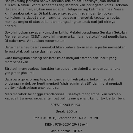
Banyak yang percaya bahwa sekolah adalah satu-satunya jalan menuju
sukses. Namun, Roem Topatimasang memberikan peringatan keras: sekolah
itu candu. Ia menjanjikan masa depan, tetapi sering kali merampas "masa
kini" anak-anak kita. Di balik gedung-gedung megah dan tumpukan
kurikulum, terdapat sistem yang tanpa sadar mencetak kepatuhan buta,
memuja angka di atas etika, dan mengasingkan anak dari jati dirinya
sendiri.
Buku ini bukan sekadar kumpulan kritik. Melalui paradigma Gerakan Sekolah
Menyenangkan (GSM), buku ini menawarkan jalan detoksifikasi pendidikan.
Di dalamnya, Anda akan menemukan:
Bagaimana neurosains membuktikan bahwa tekanan nilai justru mematikan
fungsi otak paling cerdas manusia.
Cara mengubah "ruang penjara" kelas menjadi "taman sanubari" yang
membebaskan.
Strategi mengevaluasi karakter tanpa perlu melabeli anak dengan angka
yang menghakimi.
Bagi para guru, orang tua, dan pengambil kebijakan: buku ini adalah
undangan untuk berhenti menjadi "sipir administratif" dan mulai menjadi
arsitek kebahagiaan anak bangsa.
Mari merobek belenggu standardisasi. Saatnya mengembalikan sekolah
kepada fitrahnya: sebagai tempat paling menyenangkan untuk bertumbuh.
SPESIFIKASI BUKU :
Berat: 200 gr
Penulis: Dr. Hj. Rahmaniah. S.Pd., M.Pd.
ISBN: 978-623-129-986-4
Jenis Kertas: BP 57