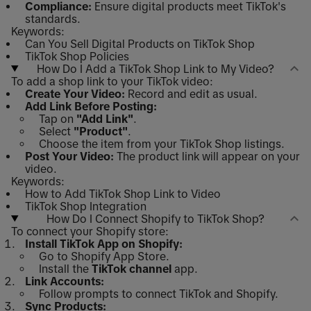
Compliance:
Ensure digital products meet TikTok's
standards.
Keywords:
Can You Sell Digital Products on TikTok Shop
TikTok Shop Policies
How Do I Add a TikTok Shop Link to My Video?
To add a shop link to your TikTok video:
Create Your Video:
Record and edit as usual.
Add Link Before Posting:
Tap on
"Add Link"
.
Select
"Product"
.
Choose the item from your TikTok Shop listings.
Post Your Video:
The product link will appear on your
video.
Keywords:
How to Add TikTok Shop Link to Video
TikTok Shop Integration
How Do I Connect Shopify to TikTok Shop?
To connect your Shopify store:
Install TikTok App on Shopify:
Go to Shopify App Store.
Install the
TikTok channel
app.
Link Accounts:
Follow prompts to connect TikTok and Shopify.
Sync Products: