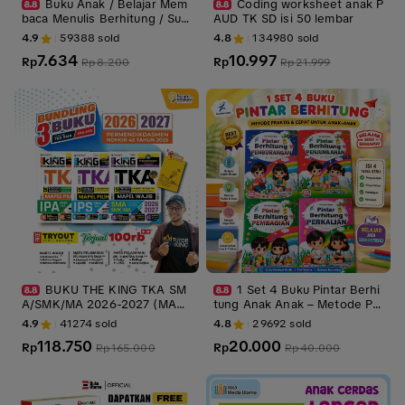
Buku Anak / Belajar Mem
Coding worksheet anak P
baca Menulis Berhitung / Sup
AUD TK SD isi 50 lembar
er Pintar Calistung Sang Juar
4.9
59388
sold
4.8
134980
sold
a – Terlengkap All In One / Li
7.634
10.997
ngkar Media / Lingkar Media
Rp
Rp
Rp
8.200
Rp
21.999
LM - LM
BUKU THE KING TKA SM
1 Set 4 Buku Pintar Berhi
A/SMK/MA 2026-2027 (MAP
tung Anak Anak – Metode Pr
EL WAJIB - IPA - IPS)
aktis & Cepat Berhitung Penj
4.9
41274
sold
4.8
29692
sold
umlahan,Pengurangan,Perkali
118.750
20.000
Rp
an,Pembagian
Rp
Rp
165.000
Rp
40.000