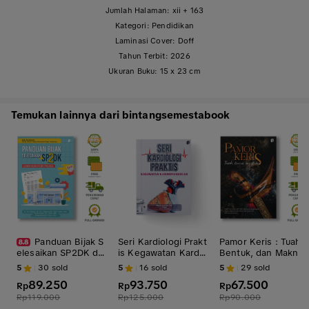
Jumlah Halaman: xii + 163
Kategori: Pendidikan
Laminasi Cover: Doff
Tahun Terbit: 2026
Ukuran Buku: 15 x 23 cm
Temukan lainnya dari bintangsemestabook
Panduan Bijak S
Seri Kardiologi Prakt
Pamor Keris : Tuah,
elesaikan SP2DK dar
is Kegawatan Kardio
Bentuk, dan Makna
i Kantor Pajak - Dr.
vaskular
- Capt. Feri Irawan
5
30
sold
5
16
sold
5
29
sold
Nur Hidayat, Ak., C.
MT. Osc., Suwarna D
89.250
93.750
67.500
A., ASEAN-CPA., CA
Rp
Rp
wijonagoro, Agatia
Rp
PF., CERA., BKP., Fer
Mega Rianda, Idris H
Rp
119.000
Rp
125.000
Rp
90.000
di Kristian, S.E., M.A
adi Kuncoro, KPH Ku