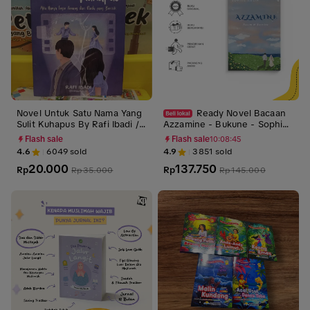
Novel Untuk Satu Nama Yang
Ready Novel Bacaan
Sulit Kuhapus By Rafi Ibadi //
Azzamine - Bukune - Sophie
Kertas Kuning Bookpaper
Aulia - Bumi Fiksi
Flash sale
Flash sale
10:08:44
4.6
6049
sold
4.9
3851
sold
20.000
137.750
Rp
Rp
Rp
35.000
Rp
145.000