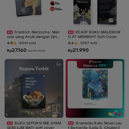
Friedrich Nietzsche: Man
READY BUKU MALIOBOR
usia yang Asyik dengan Dirin
O AT MIDNIGHT Soft Cover
ya - Penerbit Narasi x Circa
4.8
8041
sold
4.6
5007
sold
27.160
21.990
Rp
Rp
Rp
40.000
BUKU SEPORSI MIE AYAM
Gramedia Buku Novel Lau
SEBELUM MATI soft cover
t Bercerita (Leila S. Chudori)