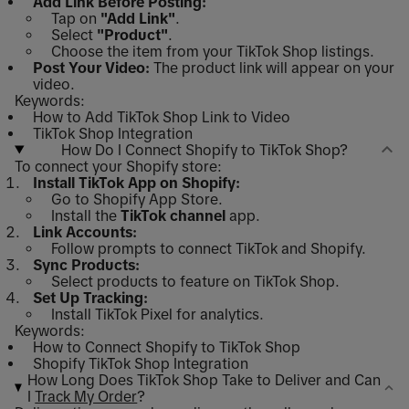
Add Link Before Posting:
Tap on
"Add Link"
.
Select
"Product"
.
Choose the item from your TikTok Shop listings.
Post Your Video:
The product link will appear on your
video.
Keywords:
How to Add TikTok Shop Link to Video
TikTok Shop Integration
How Do I Connect Shopify to TikTok Shop?
To connect your Shopify store:
Install TikTok App on Shopify:
Go to Shopify App Store.
Install the
TikTok channel
app.
Link Accounts:
Follow prompts to connect TikTok and Shopify.
Sync Products:
Select products to feature on TikTok Shop.
Set Up Tracking:
Install TikTok Pixel for analytics.
Keywords:
How to Connect Shopify to TikTok Shop
Shopify TikTok Shop Integration
How Long Does TikTok Shop Take to Deliver and Can
I
Track My Order
?