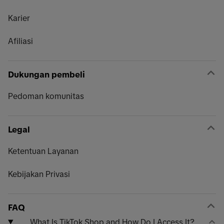
Karier
Afiliasi
Dukungan pembeli
Pedoman komunitas
Legal
Ketentuan Layanan
Kebijakan Privasi
FAQ
What Is
TikTok Shop
and How Do I Access It?