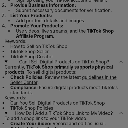
Sign up using your TikTok account or email.
Provide Business Information:
Submit necessary documents for verification.
List Your Products:
Add product details and images.
Promote Your Products:
Use videos, live streams, and the
TikTok Shop
Affiliate Program
.
Keywords:
How to Sell on TikTok Shop
TikTok Shop Seller
TikTok Shop Creator
Can I Sell Digital Products on TikTok Shop?
Currently,
TikTok Shop primarily supports physical
products
. To sell digital products:
Check Policies:
Review the latest
guidelines in the
Seller Center
.
Compliance:
Ensure digital products meet TikTok's
standards.
Keywords:
Can You Sell Digital Products on TikTok Shop
TikTok Shop Policies
How Do I Add a TikTok Shop Link to My Video?
To add a shop link to your TikTok video:
Create Your Video:
Record and edit as usual.