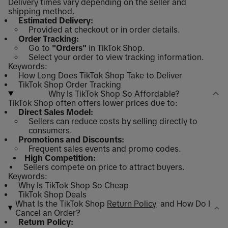
Delivery times vary depending on the seller and
shipping method.
Estimated Delivery:
Provided at checkout or in order details.
Order Tracking:
Go to
"Orders"
in TikTok Shop.
Select your order to view tracking information.
Keywords:
How Long Does TikTok Shop Take to Deliver
TikTok Shop Order Tracking
Why Is TikTok Shop So Affordable?
TikTok Shop often offers lower prices due to:
Direct Sales Model:
Sellers can reduce costs by selling directly to
consumers.
Promotions and Discounts:
Frequent sales events and promo codes.
High Competition:
Sellers compete on price to attract buyers.
Keywords:
Why Is TikTok Shop So Cheap
TikTok Shop Deals
What Is the TikTok Shop
Return Policy
and How Do I
Cancel an Order?
Return Policy: