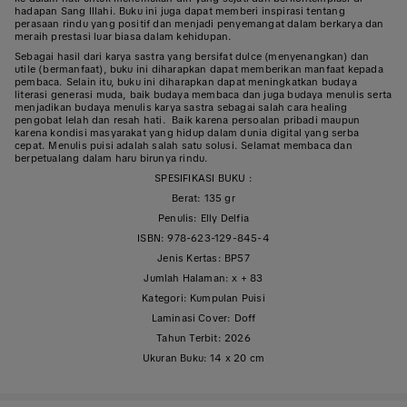
hadapan Sang Illahi. Buku ini juga dapat memberi inspirasi tentang
perasaan rindu yang positif dan menjadi penyemangat dalam berkarya dan
meraih prestasi luar biasa dalam kehidupan.
Sebagai hasil dari karya sastra yang bersifat dulce (menyenangkan) dan
utile (bermanfaat), buku ini diharapkan dapat memberikan manfaat kepada
pembaca. Selain itu, buku ini diharapkan dapat meningkatkan budaya
literasi generasi muda, baik budaya membaca dan juga budaya menulis serta
menjadikan budaya menulis karya sastra sebagai salah cara healing
pengobat lelah dan resah hati. Baik karena persoalan pribadi maupun
karena kondisi masyarakat yang hidup dalam dunia digital yang serba
cepat. Menulis puisi adalah salah satu solusi. Selamat membaca dan
berpetualang dalam haru birunya rindu.
SPESIFIKASI BUKU :
Berat: 135 gr
Penulis: Elly Delfia
ISBN: 978-623-129-845-4
Jenis Kertas: BP57
Jumlah Halaman: x + 83
Kategori: Kumpulan Puisi
Laminasi Cover: Doff
Tahun Terbit: 2026
Ukuran Buku: 14 x 20 cm