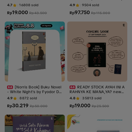
4.7
16808
sold
4.9
9504
sold
19.000
97.750
Rp
Rp
Rp
43.500
Rp
115.000
[Norris Book] Buku Novel
READY STOCK AYAH INI A
- White Night's by Fyodor Do
RAHNYA KE MANA,YA? new s
stoyevsky
oft cover
4.9
8872
sold
4.8
35813
sold
30.219
19.000
Rp
Rp
Rp
50.000
Rp
25.500