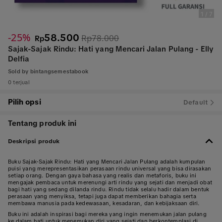
1
/
7
-25%
58.500
Rp78.000
Rp
Sajak-Sajak Rindu: Hati yang Mencari Jalan Pulang - Elly
Delfia
Sold by
bintangsemestabook
0 terjual
Pilih opsi
Default
Tentang produk ini
Deskripsi produk
Buku Sajak-Sajak Rindu: Hati yang Mencari Jalan Pulang adalah kumpulan
puisi yang merepresentasikan perasaan rindu universal yang bisa dirasakan
setiap orang. Dengan gaya bahasa yang realis dan metaforis, buku ini
mengajak pembaca untuk merenungi arti rindu yang sejati dan menjadi obat
bagi hati yang sedang dilanda rindu. Rindu tidak selalu hadir dalam bentuk
perasaan yang menyiksa, tetapi juga dapat memberikan bahagia serta
membawa manusia pada kedewasaan, kesadaran, dan kebijaksaan diri.
Buku ini adalah inspirasi bagi mereka yang ingin menemukan jalan pulang
ke dalam hati untuk menemukan diri yang sejati dan berkontemplasi di