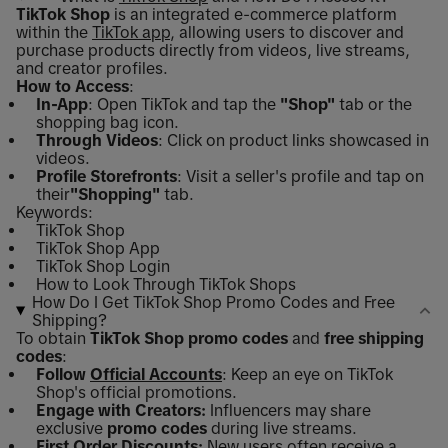
TikTok Shop
is an integrated e-commerce platform
within the
TikTok app
, allowing users to discover and
purchase products directly from videos, live streams,
and creator profiles.
How to Access
:
In-App
: Open TikTok and tap the
"Shop"
tab or the
shopping bag icon.
Through Videos
: Click on product links showcased in
videos.
Profile Storefronts
: Visit a seller's profile and tap on
their
"Shopping"
tab.
Keywords:
TikTok Shop
TikTok Shop App
TikTok Shop Login
How to Look Through TikTok Shops
How Do I Get TikTok Shop Promo Codes and Free
Shipping?
To obtain
TikTok Shop promo codes
and
free shipping
codes
:
Follow
Official Accounts
: Keep an eye on TikTok
Shop's official promotions.
Engage with Creators:
Influencers may share
exclusive
promo codes
during live streams.
First Order Discounts:
New users often receive a