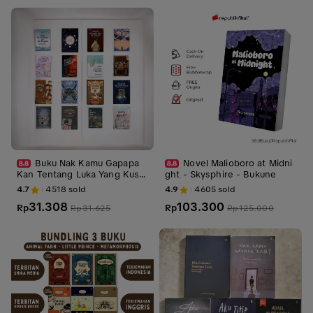
Buku Gothic
Buku Nak Kamu Gapapa
Novel Malioboro at Midni
Kan Tentang Luka Yang Kusi
ght - Skysphire - Bukune
mpan Sendiri Kamu Tak Harus
4.7
4518
sold
4.9
4605
sold
Sempurna Psychology Novel
31.308
103.300
Fiksi Untuk Meningkatkan Ra
Rp
Rp
Rp
31.625
Rp
125.000
sa Percaya Diri Dan Kasih Say
ang