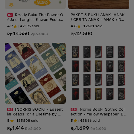
Ready Buku The Power O
PAKET 5 BUKU ANAK -ANAK
f Jalur Langit - Kawan Pustak
/ CERITA ANAK - ANAK / DO
a - Bumi Fiksi
NGENG ANAK BERGAMBAR /
4.9
42195
sold
4.8
12531
sold
CERITA ANAK BILINGUAL / B
44.550
12.500
Rp
ESTSELLER
Rp
Rp
69.000
[NORRIS BOOK] - Essent
[Norris Book] Gothic Coll
ial Reads for a Lifetime by No
ection - Yellow Wallpaper, Bla
rris Classiscs [NON-FICTION]
ck Cat - Vampyre - Carmila, V
5
185808
sold
5
48866
sold
athek, Legend Sleepy Hollow
1.414
1.699
Rp
- Tale-Tell Heart - Buku Gothi
Rp
Rp
2.000
Rp
2.000
c Berbahasa Inggris - Koleksi