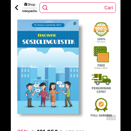
Cari
1
/
9