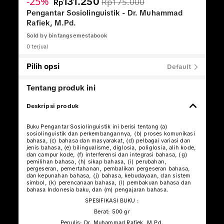
-25%
131.250
Rp175.000
Rp
Pengantar Sosiolinguistik - Dr. Muhammad
Rafiek, M.Pd.
Sold by
bintangsemestabook
0 terjual
Pilih opsi
Default
Tentang produk ini
Deskripsi produk
Buku Pengantar Sosiolinguistik ini berisi tentang (a)
sosiolinguistik dan perkembangannya, (b) proses komunikasi
bahasa, (c) bahasa dan masyarakat, (d) pelbagai variasi dan
jenis bahasa, (e) bilingualisme, diglosia, poliglosia, alih kode,
dan campur kode, (f) interferensi dan integrasi bahasa, (g)
pemilihan bahasa, (h) sikap bahasa, (i) perubahan,
pergeseran, pemertahanan, pembalikan pergeseran bahasa,
dan kepunahan bahasa, (j) bahasa, kebudayaan, dan sistem
simbol, (k) perencanaan bahasa, (l) pembakuan bahasa dan
bahasa Indonesia baku, dan (m) pengajaran bahasa.
SPESIFIKASI BUKU :
Berat: 500 gr
Penulis: Dr. Muhammad Rafiek, M.Pd.