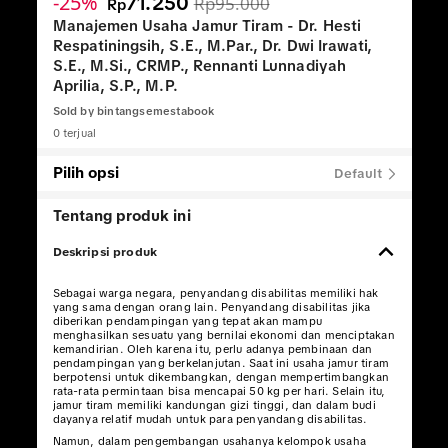
-25%
71.250
Rp95.000
Rp
Manajemen Usaha Jamur Tiram - Dr. Hesti
Respatiningsih, S.E., M.Par., Dr. Dwi Irawati,
S.E., M.Si., CRMP., Rennanti Lunnadiyah
Aprilia, S.P., M.P.
Sold by
bintangsemestabook
0 terjual
Pilih opsi
Default
Tentang produk ini
Deskripsi produk
Sebagai warga negara, penyandang disabilitas memiliki hak
yang sama dengan orang lain. Penyandang disabilitas jika
diberikan pendampingan yang tepat akan mampu
menghasilkan sesuatu yang bernilai ekonomi dan menciptakan
kemandirian. Oleh karena itu, perlu adanya pembinaan dan
pendampingan yang berkelanjutan. Saat ini usaha jamur tiram
berpotensi untuk dikembangkan, dengan mempertimbangkan
rata-rata permintaan bisa mencapai 50 kg per hari. Selain itu,
jamur tiram memiliki kandungan gizi tinggi, dan dalam budi
dayanya relatif mudah untuk para penyandang disabilitas.
Namun, dalam pengembangan usahanya kelompok usaha