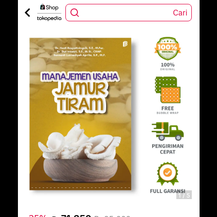
Cari
1
/
5