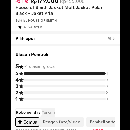
-61%
179.000
Rp455.000
Rp
House of Smith Jacket Moft Jacket Polar
Black - Jaket Pria
Sold by
HOUSE OF SMITH
5
4
24 terjual
Pilih opsi
M
Ulasan Pembeli
5
·
4 ulasan global
5
4
4
0
3
0
2
0
1
0
Rekomendasi
Terkini
Dengan foto/video
Pembelian terverifik
Semua
Reset