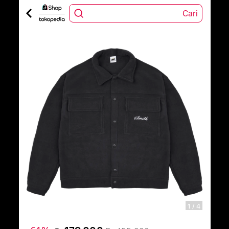
Cari
1
/
4