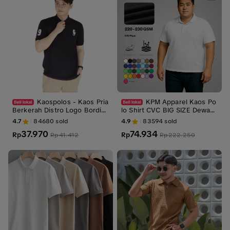
Kaospolos - Kaos Pria
KPM Apparel Kaos Po
Berkerah Distro Logo Bordir
lo Shirt CVC BIG SIZE Dewasa
Lengan Pendek | Kaos Kerah
Polos Lengan Pendek kerah f
4.7
84680
sold
4.9
83594
sold
Pria Katun Polo Hitam
ormal Pria Basic
37.970
74.934
Rp
Rp
Rp
41.412
Rp
222.250