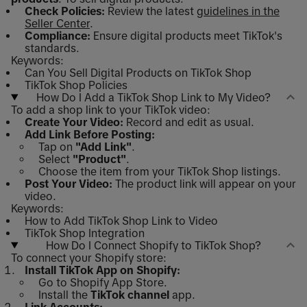
Check Policies:
Review the latest
guidelines in the
Seller Center
.
Compliance:
Ensure digital products meet TikTok's
standards.
Keywords:
Can You Sell Digital Products on TikTok Shop
TikTok Shop Policies
How Do I Add a TikTok Shop Link to My Video?
To add a shop link to your TikTok video:
Create Your Video:
Record and edit as usual.
Add Link Before Posting:
Tap on
"Add Link"
.
Select
"Product"
.
Choose the item from your TikTok Shop listings.
Post Your Video:
The product link will appear on your
video.
Keywords:
How to Add TikTok Shop Link to Video
TikTok Shop Integration
How Do I Connect Shopify to TikTok Shop?
To connect your Shopify store:
Install TikTok App on Shopify:
Go to Shopify App Store.
Install the
TikTok channel
app.