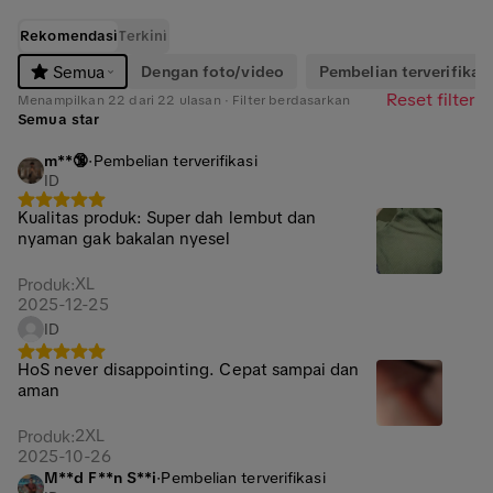
Rekomendasi
Terkini
Dengan foto/video
Pembelian terverifikasi
Semua
Reset filter
Menampilkan 22 dari 22 ulasan · Filter berdasarkan
Semua star
m**🔞
·
Pembelian terverifikasi
ID
Kualitas produk: Super dah lembut dan
nyaman gak bakalan nyesel
XL
Produk
:
2025-12-25
ID
HoS never disappointing. Cepat sampai dan
aman
2XL
Produk
:
2025-10-26
M**d F**n S**i
·
Pembelian terverifikasi