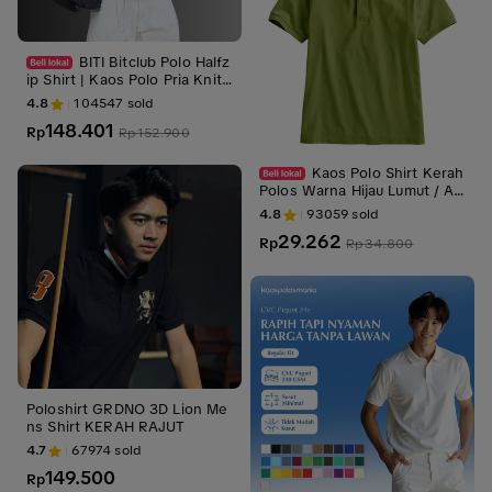
BITI Bitclub Polo Halfz
ip Shirt | Kaos Polo Pria Knit
Lengan Panjang Denim Print
4.8
104547
sold
Motif Half Zip
148.401
Rp
Rp
152.900
Kaos Polo Shirt Kerah
Polos Warna Hijau Lumut / At
asan Pria Kaus Polo Lengan P
4.8
93059
sold
endek
29.262
Rp
Rp
34.800
Poloshirt GRDNO 3D Lion Me
ns Shirt KERAH RAJUT
4.7
67974
sold
149.500
Rp