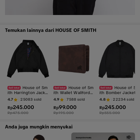
Temukan lainnya dari HOUSE OF SMITH
House of Sm
House of Sm
House of Sm
ith Harrington Jacke
ith Wallet Wallford C
ith Bomber Jacket B
t Hangor Black #6 -
razo Brown #4 - Do
omith Black #3 - Jak
4.7
25083
sold
4.9
7588
sold
4.8
22234
sold
Jaket Harrington Pri
mpet Pria
et Bomber Pria Hita
245.000
99.000
245.000
a Hitam
Rp
Rp
m
Rp
Rp
475.000
Rp
195.000
Rp
555.000
Anda juga mungkin menyukai