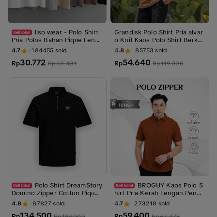
liso wear - Polo Shirt
Grandisk Polo Shirt Pria alvar
Pria Polos Bahan Pique Lenga
o Knit Kaos Polo Shirt Berker
n Pendek Atasan Baju Seraga
ah Bahan Knit Tampilan Rapi
4.7
184455
sold
4.8
85753
sold
m Kerah, Kaos, Casual
dan Formal Cocok untuk Kes
30.772
54.640
Rp
empatan Formal dan Kasual
Rp
Rp
43.431
Rp
119.000
Polo Shirt DreamStory
BROGUY Kaos Polo S
Domino Zipper Cotton Pique
hirt Pria Kerah Lengan Pende
High Quality
k Zipper Original Distro Casua
4.8
87827
sold
4.7
273218
sold
l
134.500
59.400
Rp
Rp
Rp
199.000
Rp
62.475