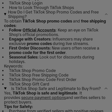
TikTok Shop Login
How to Look Through TikTok Shops
How Do I Get TikTok Shop Promo Codes and Free
Shipping?
To obtain
TikTok Shop promo codes
and
free shipping
codes
:
Follow
Official Accounts
: Keep an eye on TikTok
Shop's official promotions.
Engage with Creators:
Influencers may share
exclusive
promo codes
during live streams.
First Order Discounts:
New users often receive a
promo code for the first order
.
Seasonal Sales:
Look out for discounts during
holidays.
Keywords:
TikTok Shop Promo Code
TikTok Shop Free Shipping Code
TikTok Shop Promo Code First Order
TikTok Shop Gift Card
Is TikTok Shop Safe and Legitimate to Buy From?
Yes,
TikTok Shop is safe and legitimate
. It
provides
secure payment options
and verifies sellers to
protect buyers.
Tips for Safety:
Purchase from verified sellers with positive reviews.