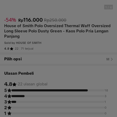
1
/
4
-54%
116.000
Rp250.000
Rp
House of Smith Polo Oversized Thermal Waff Oversized
Long Sleeve Polo Dusty Green - Kaos Polo Pria Lengan
Panjang
Sold by
HOUSE OF SMITH
4.8
22
71 terjual
Pilih opsi
M
Ulasan Pembeli
4.8
·
22 ulasan global
5
18
4
3
3
1
2
0
1
0