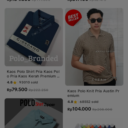
Kaos Polo Shirt Pria Kaos Pol
o Pria Kaos Kerah Premium d
enim Distro Katun Tebal Pend
4.8
93010
sold
ek Hitam
79.500
Rp
Rp
222.250
Kaos Polo Knit Pria Austin Pr
emium
4.8
68552
sold
104.000
Rp
Rp
208.000