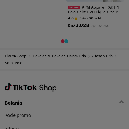
KPM Apparel PART 1
Polo Shirt CVC Pique Size Re
guler Dewasa Polos Unisex k
4.8
147788
sold
aos kerah Formal Pria Lengan
73.028
Pendek
Rp
Rp
207.250
TikTok Shop
Pakaian & Pakaian Dalam Pria
Atasan Pria
Kaus Polo
Belanja
Kode promo
Sitemap