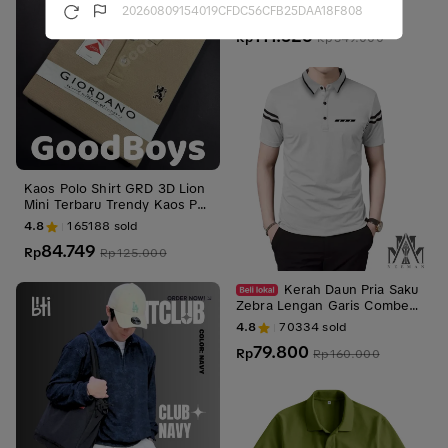
gh Quality
4.8
77208
sold
20260809154019CFDC56CFB25DAA18F808
111.526
Rp
Rp
549.000
Kaos Polo Shirt GRD 3D Lion
Mini Terbaru Trendy Kaos Pri
a Premium Quality Kaos Kera
4.8
165188
sold
h Distro Keren Tebal Casual P
84.749
endek Baju Katun
Rp
Rp
125.000
Kerah Daun Pria Saku
Zebra Lengan Garis Combed
Tebal Pendek
4.8
70334
sold
79.800
Rp
Rp
160.000