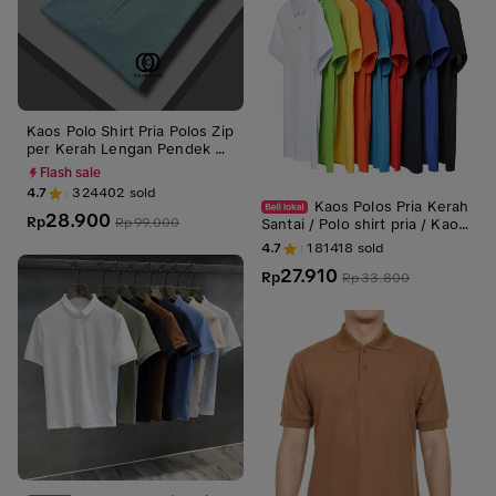
Kaos Polo Shirt Pria Polos Zip
per Kerah Lengan Pendek Ba
ju Katun
Flash sale
4.7
324402
sold
Kaos Polos Pria Kerah
28.900
Rp
Rp
99.000
Santai / Polo shirt pria / Kaos
kerahan Seragam Basic / baju
4.7
181418
sold
lengan pendek Casual
27.910
Rp
Rp
33.800