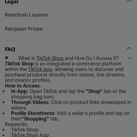
Legal
Ketentuan Layanan
Kebijakan Privasi
FAQ
What Is
TikTok Shop
and How Do I Access It?
TikTok Shop
is an integrated e-commerce platform
within the
TikTok app
, allowing users to discover and
purchase products directly from videos, live streams,
and creator profiles.
How to Access
:
In-App
: Open TikTok and tap the
"Shop"
tab or the
shopping bag icon.
Through Videos
: Click on product links showcased in
videos.
Profile Storefronts
: Visit a seller's profile and tap on
their
"Shopping"
tab.
Keywords:
TikTok Shop
TikTok Shop App