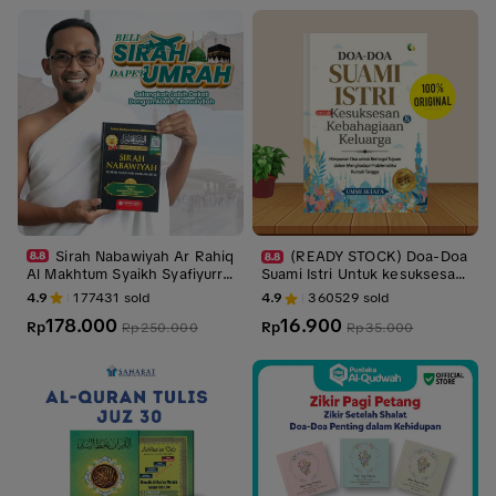
Sirah Nabawiyah Ar Rahiq
(READY STOCK) Doa-Doa
Al Makhtum Syaikh Syafiyurra
Suami Istri Untuk kesuksesan
hman Al-Mubarakfuri - Kisah
& Kebahagiaan Keluarga - Bu
4.9
177431
sold
4.9
360529
sold
Lengkap Perjalanan Hidup Ra
ku Agama Islam - Buku Doa d
178.000
16.900
sulullah
Rp
an Dzikir
Rp
Rp
250.000
Rp
35.000