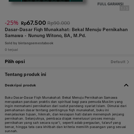
1
/
5
-25%
67.500
Rp90.000
Rp
Dasar-Dasar Fiqh Munakahat: Bekal Menuju Pernikahan
Samawa - Nunung Witono, BA, M.Pd.
Sold by
bintangsemestabook
0 terjual
Pilih opsi
Default
Tentang produk ini
Deskripsi produk
Buku Dasar-Dasar Fiqh Munakahat: Bekal Menuju Pernikahan Samawa
merupakan panduan praktis dan spiritual bagi para pemuda Muslim yang
ingin memahami pernikahan dari sudut pandang syariat Islam. Dimulai dari
pemahaman dasar tentang pentingnya fiqh munakahat, buku ini
menjelaskan tujuan, hikmah, dan kesiapan hati dalam menempuh jenjang
pernikahan. Selanjutnya, pembaca diajak menelusuri proses menuju
pernikahan yang sah secara syar’i, seperti adab pergaulan, ta’aruf yang
benar, hingga tata cara khitbah dan kriteria memilih pasangan yang sesuai
sunnah.