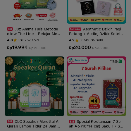
Juz Amma Tulis Metode F
Aesthetic Dzikir Pagi
ollow The Line - Belajar Menu
Petang + Audio, Dzikir Setela
lis Al Qur'an Juz 30 FREE PEN
h Shalat dan Doa-Doa Pentin
4.8
83757
sold
4.9
358885
sold
SIL
g Dilengkapi dengan Audio ||
19.994
20.000
Rp
Dzikir pagi petang mini travel
Rp
Rp
25.000
Rp
35.000
||
DLC Speaker Murottal Al
Spesial Keutamaan 7 Sur
Quran Lampu Tidur 24 Jam Q
ah A6 (10*14 cm) Saku II 7 Sur
uran Surah Rizik Ayat Zikir Ru
ah Traveling Aesthetic Buku 7