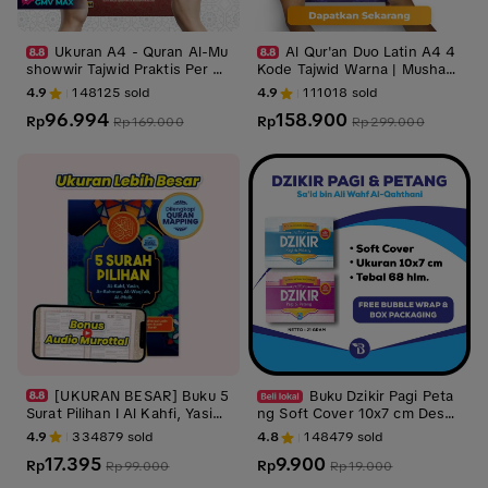
Ukuran A4 - Quran Al-Mu
Al Qur'an Duo Latin A4 4
showwir Tajwid Praktis Per Ka
Kode Tajwid Warna | Mushaf
ta Latin Terjemahan dengan
Besar Mudah Dibaca cocok u
4.9
148125
sold
4.9
111018
sold
Ukuran Besar A4
ntuk pemula
96.994
158.900
Rp
Rp
Rp
169.000
Rp
299.000
[UKURAN BESAR] Buku 5
Buku Dzikir Pagi Peta
Surat Pilihan I Al Kahfi, Yasin,
ng Soft Cover 10x7 cm Desai
Al Mulk, Ar Rahman, Al Waqia
n Premium Elegan Cocok unt
4.9
334879
sold
4.8
148479
sold
h Dilengkapi Quran Mapping
uk Hadiah Dilengkapi Dzikir S
17.395
9.900
Original Penerbit
Rp
etelah Shalat
Rp
Rp
99.000
Rp
19.000