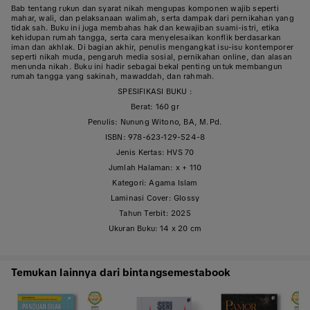
Bab tentang rukun dan syarat nikah mengupas komponen wajib seperti
mahar, wali, dan pelaksanaan walimah, serta dampak dari pernikahan yang
tidak sah. Buku ini juga membahas hak dan kewajiban suami-istri, etika
kehidupan rumah tangga, serta cara menyelesaikan konflik berdasarkan
iman dan akhlak. Di bagian akhir, penulis mengangkat isu-isu kontemporer
seperti nikah muda, pengaruh media sosial, pernikahan online, dan alasan
menunda nikah. Buku ini hadir sebagai bekal penting untuk membangun
rumah tangga yang sakinah, mawaddah, dan rahmah.
SPESIFIKASI BUKU :
Berat: 160 gr
Penulis: Nunung Witono, BA, M.Pd.
ISBN: 978-623-129-524-8
Jenis Kertas: HVS 70
Jumlah Halaman: x + 110
Kategori: Agama Islam
Laminasi Cover: Glossy
Tahun Terbit: 2025
Ukuran Buku: 14 x 20 cm
Temukan lainnya dari bintangsemestabook