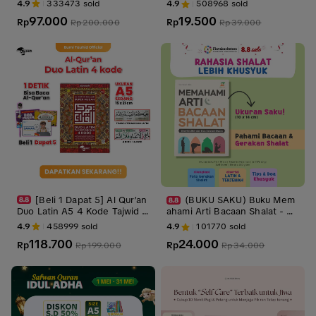
4.9
333473
sold
4.9
508968
sold
qyah List Portable 220V Gara
Surah Ukuran Saku Full Color
97.000
19.500
nsi 1 Tahun
Rp
Aesthetic || 7 Surah Mustajab
Rp
Rp
200.000
Rp
39.000
(10*14 cm)
[Beli 1 Dapat 5] Al Qur’an
(BUKU SAKU) Buku Mem
Duo Latin A5 4 Kode Tajwid B
ahami Arti Bacaan Shalat - Zi
onus Tunji + 2 buku saku + Ke
yadbooks
4.9
458999
sold
4.9
101770
sold
las tahsin trial
118.700
24.000
Rp
Rp
Rp
199.000
Rp
34.000