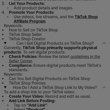
List Your Products:
Add product details and images.
Promote Your Products:
Use videos, live streams, and the
TikTok Shop
Affiliate Program
.
Keywords:
How to Sell on TikTok Shop
TikTok Shop Seller
TikTok Shop Creator
Can I Sell Digital Products on TikTok Shop?
Currently,
TikTok Shop primarily supports physical
products
. To sell digital products:
Check Policies:
Review the latest
guidelines in the
Seller Center
.
Compliance:
Ensure digital products meet TikTok's
standards.
Keywords:
Can You Sell Digital Products on TikTok Shop
TikTok Shop Policies
How Do I Add a TikTok Shop Link to My Video?
To add a shop link to your TikTok video:
Create Your Video:
Record and edit as usual.
Add Link Before Posting:
Tap on
"Add Link"
.
Select
"Product"
.