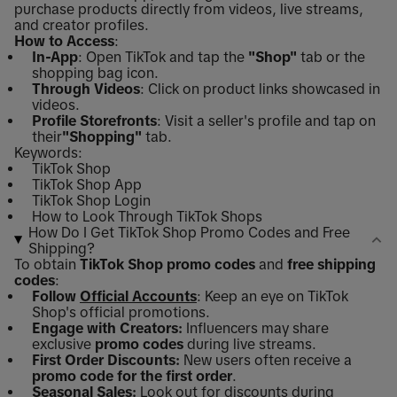
purchase products directly from videos, live streams,
and creator profiles.
How to Access
:
In-App
: Open TikTok and tap the
"Shop"
tab or the
shopping bag icon.
Through Videos
: Click on product links showcased in
videos.
Profile Storefronts
: Visit a seller's profile and tap on
their
"Shopping"
tab.
Keywords:
TikTok Shop
TikTok Shop App
TikTok Shop Login
How to Look Through TikTok Shops
How Do I Get TikTok Shop Promo Codes and Free
Shipping?
To obtain
TikTok Shop promo codes
and
free shipping
codes
:
Follow
Official Accounts
: Keep an eye on TikTok
Shop's official promotions.
Engage with Creators:
Influencers may share
exclusive
promo codes
during live streams.
First Order Discounts:
New users often receive a
promo code for the first order
.
Seasonal Sales:
Look out for discounts during