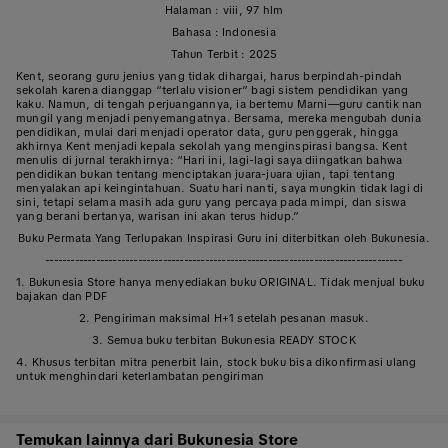
Halaman : viii, 97 hlm
Bahasa : Indonesia
Tahun Terbit : 2025
Kent, seorang guru jenius yang tidak dihargai, harus berpindah-pindah
sekolah karena dianggap “terlalu visioner” bagi sistem pendidikan yang
kaku. Namun, di tengah perjuangannya, ia bertemu Marni—guru cantik nan
mungil yang menjadi penyemangatnya. Bersama, mereka mengubah dunia
pendidikan, mulai dari menjadi operator data, guru penggerak, hingga
akhirnya Kent menjadi kepala sekolah yang menginspirasi bangsa. Kent
menulis di jurnal terakhirnya: “Hari ini, lagi-lagi saya diingatkan bahwa
pendidikan bukan tentang menciptakan juara-juara ujian, tapi tentang
menyalakan api keingintahuan. Suatu hari nanti, saya mungkin tidak lagi di
sini, tetapi selama masih ada guru yang percaya pada mimpi, dan siswa
yang berani bertanya, warisan ini akan terus hidup.”
Buku Permata Yang Terlupakan Inspirasi Guru ini diterbitkan oleh Bukunesia.
-------------------------------------------------------------------------------------
1. Bukunesia Store hanya menyediakan buku ORIGINAL. Tidak menjual buku
bajakan dan PDF
2. Pengiriman maksimal H+1 setelah pesanan masuk.
3. Semua buku terbitan Bukunesia READY STOCK
4. Khusus terbitan mitra penerbit lain, stock buku bisa dikonfirmasi ulang
untuk menghindari keterlambatan pengiriman
Temukan lainnya dari Bukunesia Store