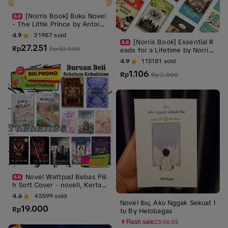
[Norris Book] Buku Novel
- The Little Prince by Antoine
de Saint Exupery - Novel Ber
4.9
31987
sold
bahasa Inggris - Bisa Motivas
[Norris Book] Essential R
27.251
i
Rp
Rp
50.000
eads for a Lifetime by Norris
Classiscs — FICTION
4.9
115181
sold
1.106
Rp
Rp
2.000
Novel Wattpad Bebas Pili
h Soft Cover - novell, Kertas
Bookpaper
4.6
45599
sold
Novel Ibu, Aku Nggak Sekuat I
19.000
Rp
tu By Helobagas
Flash sale
23:06:03