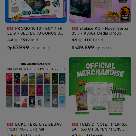
PROMO 10.10 - BUY 1 FR
Etalase KO - Novel Serba
EE 9 - BELI BUKU BONUS BE
35K - Kubus Media Group
RLIMPAH [Free Book & Exclu
4.8
7549
sold
4.9
11121
sold
sive Merchandise] - JDA Boo
87.999
39.899
kstore
Rp
Rp
Rp
88.000
Rp
39.999
BUKU TERE LIYE BEBAS
TULIS DI NOTE!! PILIH SA
PILIH 100% Original
LAH SATU PULPEN / PENSIL /
KALENDER / SKETSA GAMBA
4.9
30376
sold
4.7
15686
sold