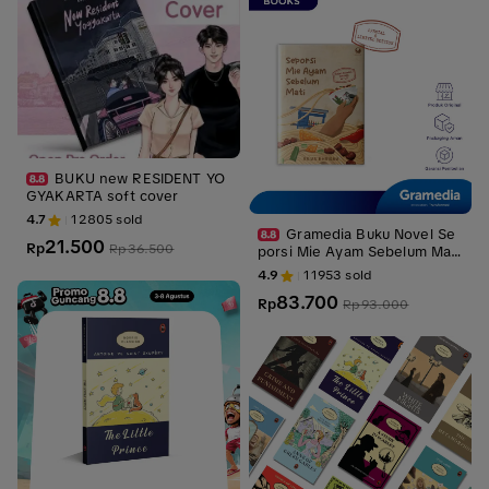
BUKU new RESIDENT YO
GYAKARTA soft cover
4.7
12805
sold
Gramedia Buku Novel Se
21.500
Rp
Rp
36.500
porsi Mie Ayam Sebelum Mati
(Brian Khrisna)
4.9
11953
sold
83.700
Rp
Rp
93.000