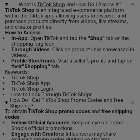
What Is
TikTok Shop
and How Do I Access It?
TikTok Shop
is an integrated e-commerce platform
within the
TikTok app
, allowing users to discover and
purchase products directly from videos, live streams,
and creator profiles.
How to Access
:
In-App
: Open TikTok and tap the
"Shop"
tab or the
shopping bag icon.
Through Videos
: Click on product links showcased in
videos.
Profile Storefronts
: Visit a seller's profile and tap on
their
"Shopping"
tab.
Keywords:
TikTok Shop
TikTok Shop App
TikTok Shop Login
How to Look Through TikTok Shops
How Do I Get TikTok Shop Promo Codes and Free
Shipping?
To obtain
TikTok Shop promo codes
and
free shipping
codes
:
Follow
Official Accounts
: Keep an eye on TikTok
Shop's official promotions.
Engage with Creators:
Influencers may share
exclusive
promo codes
during live streams.