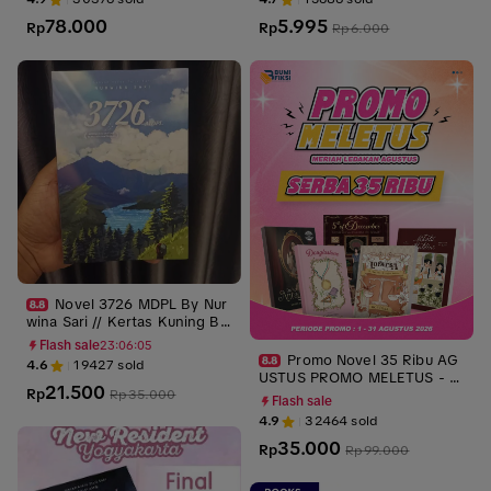
R RANDOM
78.000
5.995
Rp
Rp
Rp
6.000
Novel 3726 MDPL By Nur
wina Sari // Kertas Kuning Bo
okpaper
Flash sale
23:06:03
Promo Novel 35 Ribu AG
4.6
19427
sold
USTUS PROMO MELETUS - Cl
21.500
Rp
Rp
35.000
oudbook x Rain x Bumi Fiksi
Flash sale
X Loveable
4.9
32464
sold
35.000
Rp
Rp
99.000