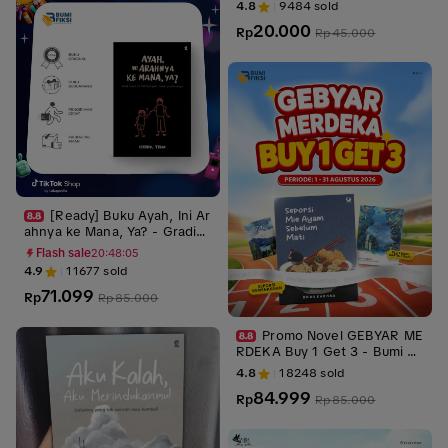
4.8
9484
sold
20.000
Rp
Rp
45.000
[Ready] Buku Ayah, Ini Ar
ahnya ke Mana, Ya? - Gradie
n - Bumi Fiksi
Flash sale
20:48:03
4.9
11677
sold
71.099
Rp
Rp
85.000
Promo Novel GEBYAR ME
RDEKA Buy 1 Get 3 - Bumi Fi
ksi
4.8
18248
sold
84.999
Rp
Rp
85.000