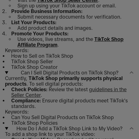
Visit the
TikTok Shop Seller Center
.
Sign up using your TikTok account or email.
Provide Business Information:
Submit necessary documents for verification.
List Your Products:
Add product details and images.
Promote Your Products:
Use videos, live streams, and the
TikTok Shop
Affiliate Program
.
Keywords:
How to Sell on TikTok Shop
TikTok Shop Seller
TikTok Shop Creator
Can I Sell Digital Products on TikTok Shop?
Currently,
TikTok Shop primarily supports physical
products
. To sell digital products:
Check Policies:
Review the latest
guidelines in the
Seller Center
.
Compliance:
Ensure digital products meet TikTok's
standards.
Keywords:
Can You Sell Digital Products on TikTok Shop
TikTok Shop Policies
How Do I Add a TikTok Shop Link to My Video?
To add a shop link to your TikTok video: