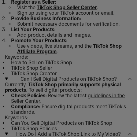
Register as a Seller:
Visit the
TikTok Shop Seller Center
.
Sign up using your TikTok account or email.
Provide Business Information:
Submit necessary documents for verification.
List Your Products:
Add product details and images.
Promote Your Products:
Use videos, live streams, and the
TikTok Shop
Affiliate Program
.
Keywords:
How to Sell on TikTok Shop
TikTok Shop Seller
TikTok Shop Creator
Can I Sell Digital Products on TikTok Shop?
Currently,
TikTok Shop primarily supports physical
products
. To sell digital products:
Check Policies:
Review the latest
guidelines in the
Seller Center
.
Compliance:
Ensure digital products meet TikTok's
standards.
Keywords:
Can You Sell Digital Products on TikTok Shop
TikTok Shop Policies
How Do I Add a TikTok Shop Link to My Video?