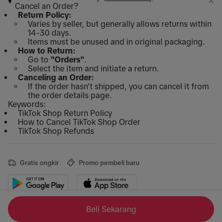
Cancel an Order?
Return Policy:
Varies by seller, but generally allows returns within
14-30 days.
Items must be unused and in original packaging.
How to Return:
Go to
"Orders"
.
Select the item and initiate a return.
Canceling an Order:
If the order hasn't shipped, you can cancel it from
the order details page.
Keywords:
TikTok Shop Return Policy
How to Cancel TikTok Shop Order
TikTok Shop Refunds
Gratis ongkir
Promo pembeli baru
Beli Sekarang