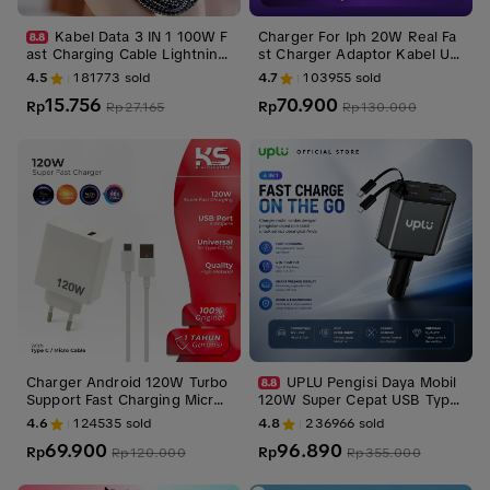
Kabel Data 3 IN 1 100W F
Charger For Iph 20W Real Fa
ast Charging Cable Lightning
st Charger Adaptor Kabel US
Type C USB Micro For iPhone
B C To Lightning Casan Iph 2
4.5
181773
sold
4.7
103955
sold
15 Samsung Xiaomi OPPO VIV
0 Watt
15.756
70.900
O Pilot Lamp Digital Screen C
Rp
Rp
Rp
27.165
Rp
130.000
harger Aluminium
Charger Android 120W Turbo
UPLU Pengisi Daya Mobil
Support Fast Charging Micro
120W Super Cepat USB Type
V8 & Type-C Carger Adapter
C & Lightning Kabel 880mm
4.6
124535
sold
4.8
236966
sold
untuk Ponsel dan Perangkat
69.900
96.890
Rp
Digital
Rp
Rp
120.000
Rp
355.000