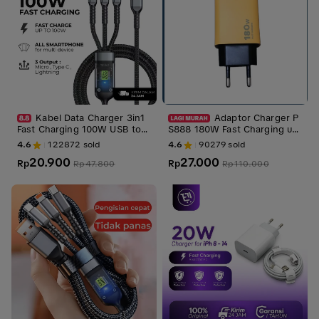
Kabel Data Charger 3in1
Adaptor Charger P
Fast Charging 100W USB to
S888 180W Fast Charging uni
Micro Typec Lightning Fast Tr
versal Batok
4.6
122872
sold
4.6
90279
sold
ansmission Data up to 480m
20.900
27.000
bps
Rp
Rp
Rp
47.800
Rp
110.000