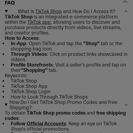
FAQ
What Is
TikTok Shop
and How Do I Access It?
TikTok Shop
is an integrated e-commerce platform
within the
TikTok app
, allowing users to discover and
purchase products directly from videos, live streams,
and creator profiles.
How to Access
:
In-App
: Open TikTok and tap the
"Shop"
tab or the
shopping bag icon.
Through Videos
: Click on product links showcased in
videos.
Profile Storefronts
: Visit a seller's profile and tap on
their
"Shopping"
tab.
Keywords:
TikTok Shop
TikTok Shop App
TikTok Shop Login
How to Look Through TikTok Shops
How Do I Get TikTok Shop Promo Codes and Free
Shipping?
To obtain
TikTok Shop promo codes
and
free shipping
codes
:
Follow
Official Accounts
: Keep an eye on TikTok
Shop's official promotions.