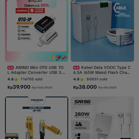
AMINO Mini OTG USB TO
Kabel Data VOOC Type C
L Adapter Converter USB 3.0
6.5A (65W Maks) Flash Charg
Plug Play Flashdisk Data Com
er SUPER VOOC FAST CHAR
4.8
116705
sold
4.8
80031
sold
patible For Iphone X XR 11 12
GING ORIGINAL 100%
39.900
38.000
13 14 Pro Max
Rp
Rp
Rp
150.000
Rp
45.000