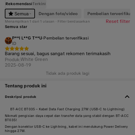
Rekomendasi
Terkini
Dengan foto/video
Pembelian terverifikasi
Semua
Reset filter
Menampilkan 1 dari 1 ulasan · Filter berdasarkan
Semua star
P**I L**G T**U
·
Pembelian terverifikasi
ID
Barang sesuai, bagus sangat rekomen terimakasih
White Green
Produk
:
2025-08-19
Tidak ada produk lagi
Tentang produk ini
Deskripsi produk
BT-ACC BT035 – Kabel Data Fast Charging 27W (USB-C to Lightning)
Nikmati pengisian daya cepat dan transfer data yang stabil dengan BT-ACC
BT035!
Dengan konektor USB-C ke Lightning, kabel ini mendukung Power Delivery
hingga 27W.