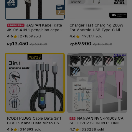
JASPAN Kabel data
Charger Fast Charging 280W
JK-06 4 IN 1 pengisian cepat
For Android USB Type C Micr
PD 27W Fast Charging cable
o Set Adaptor Kabel Quick C
4.6
271859
sold
4.6
195177
sold
charger TYPE C dan LIGHTNI
harge
13.450
69.900
NG multifungsi
Rp
Rp
Rp
60.000
Rp
105.000
[COD] PLUGS Cable Data 3in1
NANVAN NVN-PKD03 CA
BLACK Kabel Data Micro USB
SE COVER SILIKON PELINDUN
Type C Warna Hitam Lightnin
G UJUNG KABEL DATA CHAR
4.6
314893
sold
4.7
323238
sold