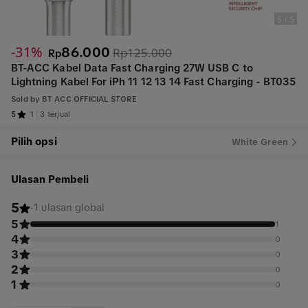
5
/
5
-31%
86.000
Rp125.000
Rp
BT-ACC Kabel Data Fast Charging 27W USB C to
Lightning Kabel For iPh 11 12 13 14 Fast Charging - BT035
Sold by
BT ACC OFFICIAL STORE
5
1
3 terjual
Pilih opsi
White Green
Ulasan Pembeli
5
·
1 ulasan global
5
1
4
0
3
0
2
0
1
0