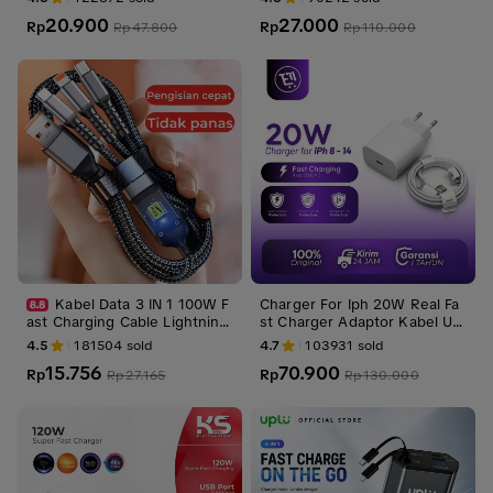
ansmission Data up to 480m
20.900
27.000
bps
Rp
Rp
Rp
47.800
Rp
110.000
Kabel Data 3 IN 1 100W F
Charger For Iph 20W Real Fa
ast Charging Cable Lightning
st Charger Adaptor Kabel US
Type C USB Micro For iPhone
B C To Lightning Casan Iph 2
4.5
181504
sold
4.7
103931
sold
15 Samsung Xiaomi OPPO VIV
0 Watt
15.756
70.900
O Pilot Lamp Digital Screen C
Rp
Rp
Rp
27.165
Rp
130.000
harger Aluminium