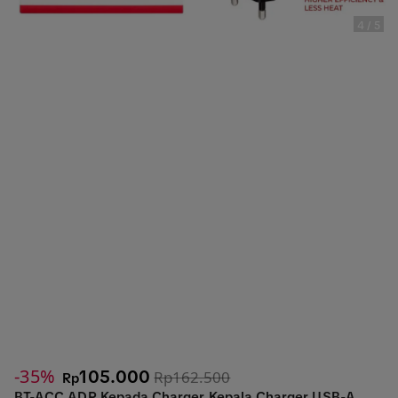
4
/
5
-35%
105.000
Rp162.500
Rp
BT-ACC ADP Kepada Charger Kepala Charger USB-A