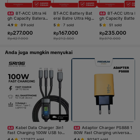
BT-ACC Ultra Hi
BT-ACC Battery Bat
BT-ACC Ultra Hi
gh Capacity Baterai
erai Batre Ultra High
gh Capacity Battery
Battery Batre For iP
Capacity For iPhone
Baterai Batre For iP
4.9
89
sold
5
7
sold
5
51
sold
hone 11 With 3550
SE 2016 With 1950m
hone XR With 3610
277.000
167.000
235.000
mAh
Rp
Ah
Rp
mAhh
Rp
Rp
427.000
Rp
212.500
Rp
370.000
Anda juga mungkin menyukai
Kabel Data Charger 3in1
Adaptor Charger PS888 1
Fast Charging 100W USB to
80W Fast Charging universal
Micro Typec Lightning Fast Tr
Batok
4.6
122872
sold
4.6
90242
sold