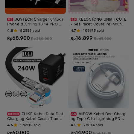
JOYTECH Charger untuk i
KELONTONG UNIK | CUTE
Phone 8 X 11 12 13 14 PRO M
- Set Paket Cover Pelindung
AX USB-C to Lightning Fast C
Kepala & Kabel Charger Spira
4.8
82558
sold
4.7
106675
sold
harging Set Adaptor Kabel C
l / Cable Set Protector - Com
68.900
16.899
harger
Rp
patible for iPhone Rapatech
Rp
Rp
230.000
Rp
65.000
Anker Ugreen Robot Samsun
g Vivo ,CPSC
ZHIKE Kabel Data Fast
MIPOW Kabel Fast Chargi
Charging Kabel Casan Tipe C
ng Type C to Lightning PD 20
Micro USB Untuk iOS Lightnin
W Cable Charger Converter
4.6
176215
sold
4.5
78014
sold
g Type C dengan Adapter 24
60.000
14.900
0W Adaptor Rotasi 180° 1M H
Rp
Rp
Rp
40.000