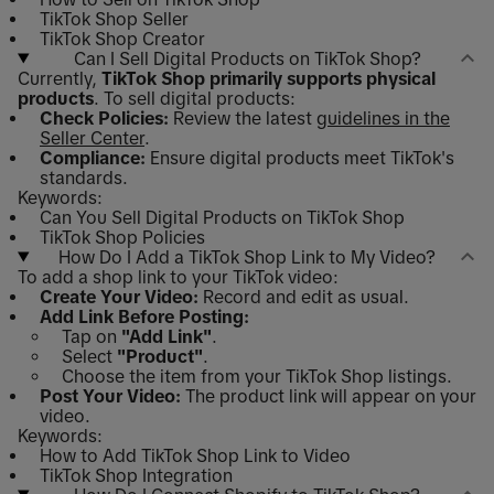
TikTok Shop Seller
TikTok Shop Creator
Can I Sell Digital Products on TikTok Shop?
Currently,
TikTok Shop primarily supports physical
products
. To sell digital products:
Check Policies:
Review the latest
guidelines in the
Seller Center
.
Compliance:
Ensure digital products meet TikTok's
standards.
Keywords:
Can You Sell Digital Products on TikTok Shop
TikTok Shop Policies
How Do I Add a TikTok Shop Link to My Video?
To add a shop link to your TikTok video:
Create Your Video:
Record and edit as usual.
Add Link Before Posting:
Tap on
"Add Link"
.
Select
"Product"
.
Choose the item from your TikTok Shop listings.
Post Your Video:
The product link will appear on your
video.
Keywords:
How to Add TikTok Shop Link to Video
TikTok Shop Integration