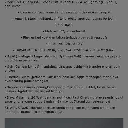
• Port USB-A universal – cocok untuk kabel USB-A ke Lightning, Type-C,
dan Micro
• Ukuran compact – mudah dibawa dan tidak makan tempat
• Aman & stabil – dilengkapi fitur proteksi arus dan panas berlebih
SPESIFIKASI
• Material: PC/Polikarbonat
• Ringan tapi kuat dan tahan terhadap panas (fireproof)
• Input : AC 100 - 240 V
• Output USB-A : DC 5V/3A, 9V/2,67A, 12V/1,67A = 20 Watt (Max)
• INOV (Intelligent Negotiation for Optimum Volt) menyesuaikan daya yang
dibutuhkan perangkat
• GaN (Gallium Nitride) meminimalisir panas sehingga transfer energi lebih
efisien
• Thermal Guard (pemantau suhu berlebih sehingga mencegah terjadinya
overheating pada perangkat)
• Support di banyak perangkat seperti Smartphone, Tablet, Powerbank,
Kamera digital dan perangkat lainnya.
• Daya Maksimal 20 Watt dengan notifikasi Fast Charging atau sejenisnya di
smartphone yang support (misal, Samsung, Xiaomi dan sejenisnya)
BT-ACC BT325, charger andalan untuk pengisian cepat yang aman dan
praktis, di mana saja dan kapan saja!