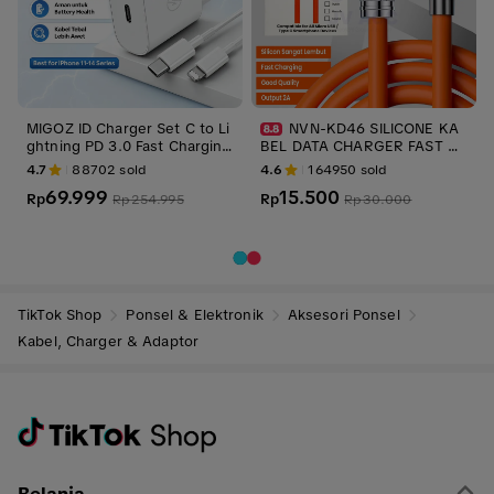
MIGOZ ID Charger Set C to Li
NVN-KD46 SILICONE KA
ghtning PD 3.0 Fast Charging
BEL DATA CHARGER FAST C
untuk iPhone 8 X 11 12 13 14
HARGING TYPE TIPE C / MICR
4.7
88702
sold
4.6
164950
sold
Pro Max dengan Kabel Type-
O USB 120W MURAH
69.999
15.500
C 1m & Adaptor Aman Batter
Rp
Rp
Rp
254.995
Rp
30.000
y Health Friendly - Adapter
TikTok Shop
Ponsel & Elektronik
Aksesori Ponsel
Kabel, Charger & Adaptor
Belanja