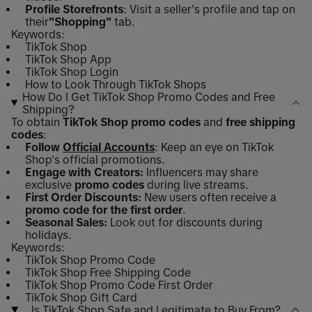
Profile Storefronts
: Visit a seller's profile and tap on
their
"Shopping"
tab.
Keywords:
TikTok Shop
TikTok Shop App
TikTok Shop Login
How to Look Through TikTok Shops
How Do I Get TikTok Shop Promo Codes and Free
Shipping?
To obtain
TikTok Shop promo codes
and
free shipping
codes
:
Follow
Official Accounts
: Keep an eye on TikTok
Shop's official promotions.
Engage with Creators:
Influencers may share
exclusive
promo codes
during live streams.
First Order Discounts:
New users often receive a
promo code for the first order
.
Seasonal Sales:
Look out for discounts during
holidays.
Keywords:
TikTok Shop Promo Code
TikTok Shop Free Shipping Code
TikTok Shop Promo Code First Order
TikTok Shop Gift Card
Is TikTok Shop Safe and Legitimate to Buy From?