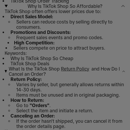
TikTok Shop Order Tracking
Why Is TikTok Shop So Affordable?
TikTok Shop often offers lower prices due to:
Direct Sales Model:
Sellers can reduce costs by selling directly to
consumers.
Promotions and Discounts:
Frequent sales events and promo codes.
High Competition:
Sellers compete on price to attract buyers.
Keywords:
Why Is TikTok Shop So Cheap
TikTok Shop Deals
What Is the TikTok Shop
Return Policy
and How Do I
Cancel an Order?
Return Policy:
Varies by seller, but generally allows returns within
14-30 days.
Items must be unused and in original packaging.
How to Return:
Go to
"Orders"
.
Select the item and initiate a return.
Canceling an Order:
If the order hasn't shipped, you can cancel it from
the order details page.