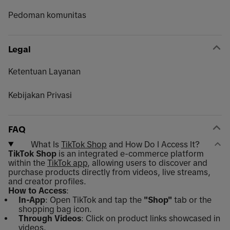
Pedoman komunitas
Legal
Ketentuan Layanan
Kebijakan Privasi
FAQ
What Is
TikTok Shop
and How Do I Access It?
TikTok Shop
is an integrated e-commerce platform
within the
TikTok app
, allowing users to discover and
purchase products directly from videos, live streams,
and creator profiles.
How to Access
:
In-App
: Open TikTok and tap the
"Shop"
tab or the
shopping bag icon.
Through Videos
: Click on product links showcased in
videos.