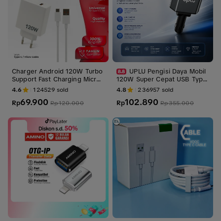
Charger Android 120W Turbo
UPLU Pengisi Daya Mobil
Support Fast Charging Micro
120W Super Cepat USB Type
V8 & Type-C Carger Adapter
C & Lightning Kabel 880mm
4.6
124529
sold
4.8
236957
sold
untuk Ponsel dan Perangkat
69.900
102.890
Rp
Digital
Rp
Rp
120.000
Rp
355.000