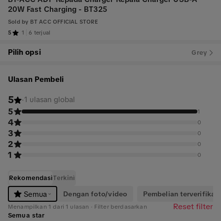
20W Fast Charging - BT325
Sold by
BT ACC OFFICIAL STORE
5
1
6 terjual
Pilih opsi
Grey
Ulasan Pembeli
5
·
1 ulasan global
5
1
4
0
3
0
2
0
1
0
Rekomendasi
Terkini
Dengan foto/video
Pembelian terverifikasi
Semua
Reset filter
Menampilkan 1 dari 1 ulasan · Filter berdasarkan
Semua star