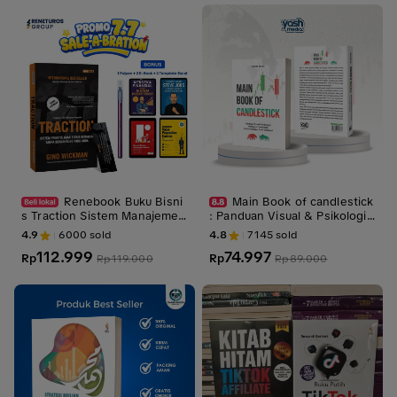
Renebook Buku Bisni
Main Book of candlestick
s Traction Sistem Manajemen
: Panduan Visual & Psikologis
Praktis agar Bisnis Berjalan Si
Membaca Candlestick Untuk
4.9
6000
sold
4.8
7145
sold
stematis Gino Wickman
Mencapai Profit Maksimal - Y
112.999
74.997
Rp
ash Media
Rp
Rp
119.000
Rp
89.000