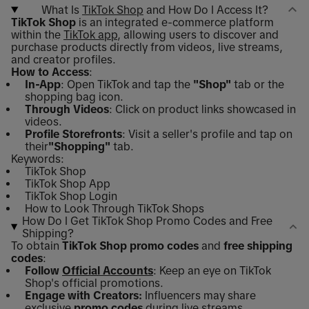
What Is
TikTok Shop
and How Do I Access It?
TikTok Shop
is an integrated e-commerce platform
within the
TikTok app
, allowing users to discover and
purchase products directly from videos, live streams,
and creator profiles.
How to Access
:
In-App
: Open TikTok and tap the
"Shop"
tab or the
shopping bag icon.
Through Videos
: Click on product links showcased in
videos.
Profile Storefronts
: Visit a seller's profile and tap on
their
"Shopping"
tab.
Keywords:
TikTok Shop
TikTok Shop App
TikTok Shop Login
How to Look Through TikTok Shops
How Do I Get TikTok Shop Promo Codes and Free
Shipping?
To obtain
TikTok Shop promo codes
and
free shipping
codes
:
Follow
Official Accounts
: Keep an eye on TikTok
Shop's official promotions.
Engage with Creators:
Influencers may share
exclusive
promo codes
during live streams.