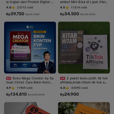
ia Gajian dari Produk Digital I
ambut Mini Bisa di Lipat /Hair
Timon Adiyoso
drayer mini anak / Pengering
4.8
25113
sold
4.5
11314
sold
Rambut Portable dryer
39.750
34.500
Rp
Rp
Rp
61.250
Rp
35.000
Buku Mega Creator by Sa
2 paket buku putih tik tok
muel Christ Cara Bikin Konte
affiliate,kitab hitam tik tok aff
n Yang Selalu Viral 1M+ Views
iliate
4.9
11969
sold
4.8
45590
sold
134.810
24.900
Rp
Rp
Rp
347.000