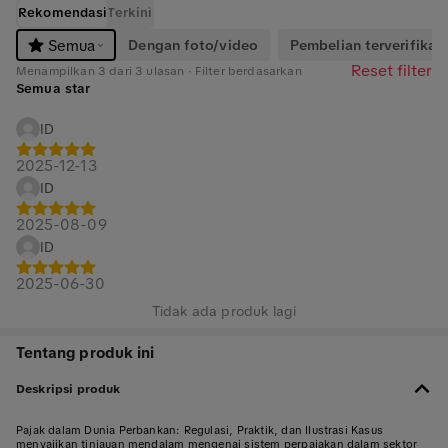
Rekomendasi
Terkini
Dengan foto/video
Pembelian terverifikasi
Semua
Reset filter
Menampilkan 3 dari 3 ulasan · Filter berdasarkan
Semua star
ID
2025-12-13
ID
2025-08-09
ID
2025-06-30
Tidak ada produk lagi
Tentang produk ini
Deskripsi produk
Pajak dalam Dunia Perbankan: Regulasi, Praktik, dan Ilustrasi Kasus
menyajikan tinjauan mendalam mengenai sistem perpajakan dalam sektor