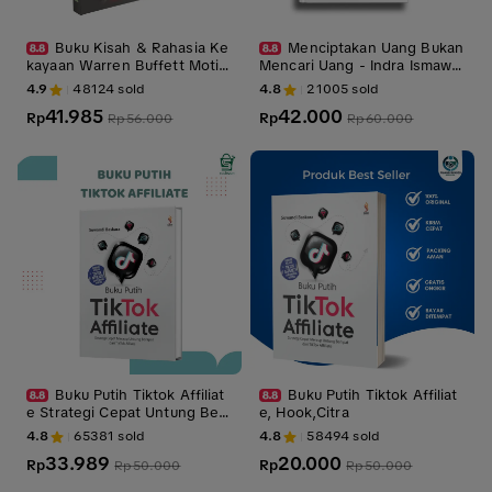
Buku Kisah & Rahasia Ke
Menciptakan Uang Bukan
kayaan Warren Buffett Motiv
Mencari Uang - Indra Ismawa
asi Inspirasi
n - Buku Motivasi Bisnis
4.9
48124
sold
4.8
21005
sold
41.985
42.000
Rp
Rp
Rp
56.000
Rp
60.000
Buku Putih Tiktok Affiliat
Buku Putih Tiktok Affiliat
e Strategi Cepat Untung Berli
e, Hook,Citra
pat dari Tiktok Affiliate
4.8
65381
sold
4.8
58494
sold
33.989
20.000
Rp
Rp
Rp
50.000
Rp
50.000