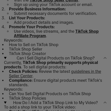
Visit the
TikTok Shop Seller Center
.
Sign up using your TikTok account or email.
Provide Business Information:
Submit necessary documents for verification.
List Your Products:
Add product details and images.
Promote Your Products:
Use videos, live streams, and the
TikTok Shop
Affiliate Program
.
Keywords:
How to Sell on TikTok Shop
TikTok Shop Seller
TikTok Shop Creator
Can I Sell Digital Products on TikTok Shop?
Currently,
TikTok Shop primarily supports physical
products
. To sell digital products:
Check Policies:
Review the latest
guidelines in the
Seller Center
.
Compliance:
Ensure digital products meet TikTok's
standards.
Keywords:
Can You Sell Digital Products on TikTok Shop
TikTok Shop Policies
How Do I Add a TikTok Shop Link to My Video?
To add a shop link to your TikTok video: