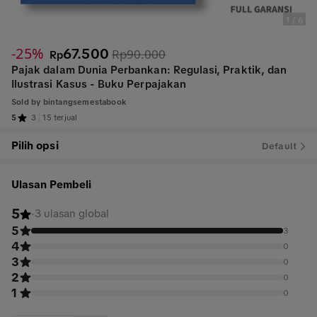
1
/
6
-25%
67.500
Rp90.000
Rp
Pajak dalam Dunia Perbankan: Regulasi, Praktik, dan
Ilustrasi Kasus - Buku Perpajakan
Sold by
bintangsemestabook
5
3
15 terjual
Pilih opsi
Default
Ulasan Pembeli
5
·
3 ulasan global
5
3
4
0
3
0
2
0
1
0