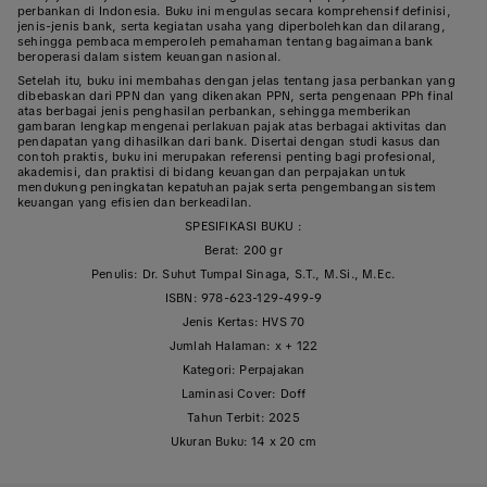
perbankan di Indonesia. Buku ini mengulas secara komprehensif definisi,
jenis-jenis bank, serta kegiatan usaha yang diperbolehkan dan dilarang,
sehingga pembaca memperoleh pemahaman tentang bagaimana bank
beroperasi dalam sistem keuangan nasional.
Setelah itu, buku ini membahas dengan jelas tentang jasa perbankan yang
dibebaskan dari PPN dan yang dikenakan PPN, serta pengenaan PPh final
atas berbagai jenis penghasilan perbankan, sehingga memberikan
gambaran lengkap mengenai perlakuan pajak atas berbagai aktivitas dan
pendapatan yang dihasilkan dari bank. Disertai dengan studi kasus dan
contoh praktis, buku ini merupakan referensi penting bagi profesional,
akademisi, dan praktisi di bidang keuangan dan perpajakan untuk
mendukung peningkatan kepatuhan pajak serta pengembangan sistem
keuangan yang efisien dan berkeadilan.
SPESIFIKASI BUKU :
Berat: 200 gr
Penulis: Dr. Suhut Tumpal Sinaga, S.T., M.Si., M.Ec.
ISBN: 978-623-129-499-9
Jenis Kertas: HVS 70
Jumlah Halaman: x + 122
Kategori: Perpajakan
Laminasi Cover: Doff
Tahun Terbit: 2025
Ukuran Buku: 14 x 20 cm