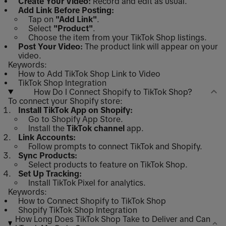
Create Your Video:
Record and edit as usual.
Add Link Before Posting:
Tap on
"Add Link"
.
Select
"Product"
.
Choose the item from your TikTok Shop listings.
Post Your Video:
The product link will appear on your
video.
Keywords:
How to Add TikTok Shop Link to Video
TikTok Shop Integration
How Do I Connect Shopify to TikTok Shop?
To connect your Shopify store:
Install TikTok App on Shopify:
Go to Shopify App Store.
Install the
TikTok channel
app.
Link Accounts:
Follow prompts to connect TikTok and Shopify.
Sync Products:
Select products to feature on TikTok Shop.
Set Up Tracking:
Install TikTok Pixel for analytics.
Keywords:
How to Connect Shopify to TikTok Shop
Shopify TikTok Shop Integration
How Long Does TikTok Shop Take to Deliver and Can