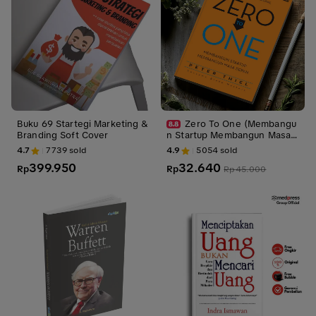
Buku 69 Startegi Marketing &
Zero To One (Membangu
Branding Soft Cover
n Startup Membangun Masa
Depan) By Peter Thiel
4.7
7739
sold
4.9
5054
sold
399.950
32.640
Rp
Rp
Rp
45.000