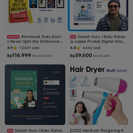
Renebook Buku Bisni
Dawuh Guru I Buku Rahas
s Never Split the Difference
ia Jualan Produk Digital Omze
Bernegosiasilah Seolah Nyaw
t Miliaran I Ali Adhim
4.9
12347
sold
4.8
6342
sold
a Anda Taruhannya Chris Vos
116.999
59.600
s bersama Tahl Raz
Rp
Rp
Rp
123.000
Rp
74.500
Dawuh Guru I Buku Rahas
[COD] Hairdryer Pengering R