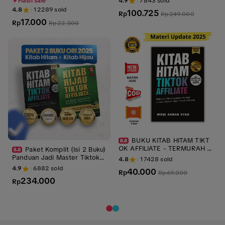
4.9
7843
sold
Flash sale
4.8
12289
sold
100.725
Rp
Rp
249.000
17.000
Rp
Rp
22.500
BUKU KITAB HITAM TIKT
OK AFFILIATE - TERMURAH d
Paket Komplit (Isi 2 Buku)
an BISA COD
Panduan Jadi Master Tiktok A
4.8
17428
sold
ffiliate! Kitab Hitam & Kitab H
4.9
6882
sold
40.000
Rp
Rp
69.000
ijau: Dari 0 sampai Jago Live
234.000
& Punya 600 Followers. Isi W
Rp
arna dan Hitam Putih