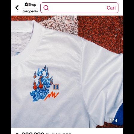
Cari
1
/
4