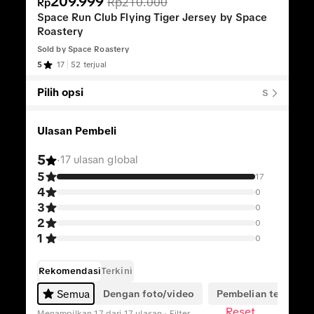
209.999
Rp210.000
Rp
Space Run Club Flying Tiger Jersey by Space
Roastery
Sold by
Space Roastery
5
17
52 terjual
Pilih opsi
S
Ulasan Pembeli
5
·
17 ulasan global
5
17
4
0
3
0
2
0
1
0
Rekomendasi
Terkini
Dengan foto/video
Pembelian terverifik
Semua
Reset
Menampilkan 17 dari 17 ulasan · Filter