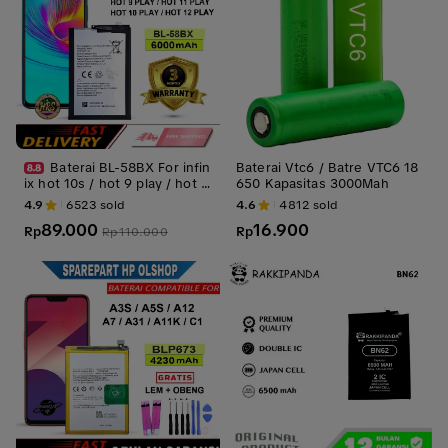
Baterai BL-58BX For infin
Baterai Vtc6 / Batre VTC6 18
ix hot 10s / hot 9 play / hot 1
650 Kapasitas 3000Mah
0 play / hot 11 play / hot 12 pl
4.9
6523
sold
4.6
4812
sold
ay Battery batre batrai Batrei
89.000
16.900
Rp
Rp
Rp
110.000