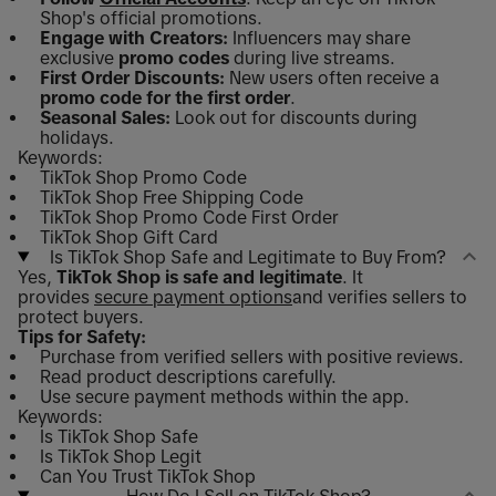
Shop's official promotions.
Engage with Creators:
Influencers may share
exclusive
promo codes
during live streams.
First Order Discounts:
New users often receive a
promo code for the first order
.
Seasonal Sales:
Look out for discounts during
holidays.
Keywords:
TikTok Shop Promo Code
TikTok Shop Free Shipping Code
TikTok Shop Promo Code First Order
TikTok Shop Gift Card
Is TikTok Shop Safe and Legitimate to Buy From?
Yes,
TikTok Shop is safe and legitimate
. It
provides
secure payment options
and verifies sellers to
protect buyers.
Tips for Safety:
Purchase from verified sellers with positive reviews.
Read product descriptions carefully.
Use secure payment methods within the app.
Keywords:
Is TikTok Shop Safe
Is TikTok Shop Legit
Can You Trust TikTok Shop
How Do I Sell on TikTok Shop?