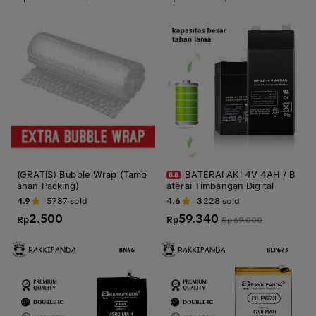
Battery Batre
(GRATIS) Bubble Wrap (Tamb
BATERAI AKI 4V 4AH / B
ahan Packing)
aterai Timbangan Digital
4.9
5737
sold
4.6
3228
sold
2.500
59.340
Rp
Rp
Rp
69.000