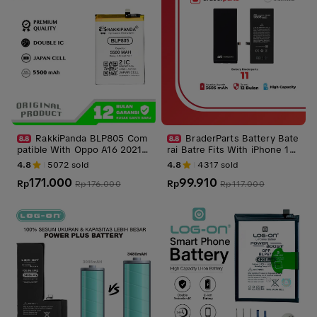
RakkiPanda BLP805 Com
BraderParts Battery Bate
patible With Oppo A16 2021/
rai Batre Fits With iPhone 11
A32/A33 2020/A53 2020/A53
3605 mAH
4.8
5072
sold
4.8
4317
sold
S 5G/A54/A54S/A55/A73/A74
171.000
99.910
5G/A75/A93 5G Batre Batrai
Rp
Rp
Rp
176.000
Rp
117.000
Baterai Battery