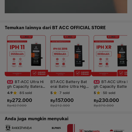
Temukan lainnya dari BT ACC OFFICIAL STORE
BT-ACC Ultra Hi
BT-ACC Battery Bat
BT-ACC Ultra Hi
gh Capacity Baterai
erai Batre Ultra High
gh Capacity Battery
Battery Batre For iP
Capacity For iPhone
Baterai Batre For iP
4.9
85
sold
5
7
sold
5
50
sold
hone 11 With 3550
SE 2016 With 1950m
hone XR With 3610
272.000
157.000
230.000
mAh
Rp
Ah
Rp
mAhh
Rp
Rp
427.000
Rp
212.500
Rp
370.000
Anda juga mungkin menyukai