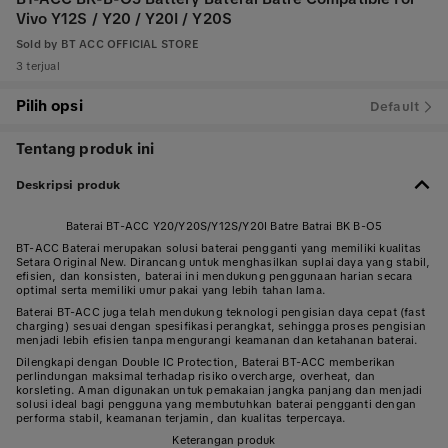
Vivo Y12S / Y20 / Y20I / Y20S
Sold by
BT ACC OFFICIAL STORE
3 terjual
Pilih opsi
Default
Tentang produk ini
Deskripsi produk
Baterai BT-ACC Y20/Y20S/Y12S/Y20I Batre Batrai BK B-O5
BT-ACC Baterai merupakan solusi baterai pengganti yang memiliki kualitas
Setara Original New. Dirancang untuk menghasilkan suplai daya yang stabil,
efisien, dan konsisten, baterai ini mendukung penggunaan harian secara
optimal serta memiliki umur pakai yang lebih tahan lama.
Baterai BT-ACC juga telah mendukung teknologi pengisian daya cepat (fast
charging) sesuai dengan spesifikasi perangkat, sehingga proses pengisian
menjadi lebih efisien tanpa mengurangi keamanan dan ketahanan baterai.
Dilengkapi dengan Double IC Protection, Baterai BT-ACC memberikan
perlindungan maksimal terhadap risiko overcharge, overheat, dan
korsleting. Aman digunakan untuk pemakaian jangka panjang dan menjadi
solusi ideal bagi pengguna yang membutuhkan baterai pengganti dengan
performa stabil, keamanan terjamin, dan kualitas terpercaya.
Keterangan produk