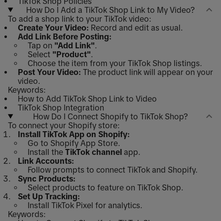
TikTok Shop Policies
How Do I Add a TikTok Shop Link to My Video?
To add a shop link to your TikTok video:
Create Your Video:
Record and edit as usual.
Add Link Before Posting:
Tap on
"Add Link"
.
Select
"Product"
.
Choose the item from your TikTok Shop listings.
Post Your Video:
The product link will appear on your
video.
Keywords:
How to Add TikTok Shop Link to Video
TikTok Shop Integration
How Do I Connect Shopify to TikTok Shop?
To connect your Shopify store:
Install TikTok App on Shopify:
Go to Shopify App Store.
Install the
TikTok channel
app.
Link Accounts:
Follow prompts to connect TikTok and Shopify.
Sync Products:
Select products to feature on TikTok Shop.
Set Up Tracking:
Install TikTok Pixel for analytics.
Keywords: