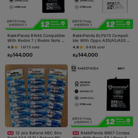
RakkiPanda BN46 Compatible
RakkiPanda BLP673 Compati
With Redmi 7 / Redmi Note 8
ble With Oppo A3S/A5/A5S A
Batre Batrai Baterai Battery
X5S/A7/A11K/A12 2020/A31 2
4.8
16113
sold
4.8
8438
sold
020/Realme C1/Realme 2 Bat
144.000
144.000
Rp
re Batrai Baterai Battery
Rp
12 pcs Baterai ABC Biru
RakkiPanda BN57 Compa
Kecil AAA (A3) | Baterai REM
tible With Poco X3 / Poco X3