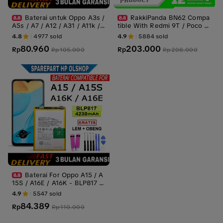
Baterai untuk Oppo A3s /
RakkiPanda BN62 Compa
A5s / A7 / A12 / A31 / A11k /
tible With Redmi 9T / Poco M
C1 BLP673 batrei Battery bat
3 Batre Batrai Baterai Battery
4.8
4977
sold
4.9
5884
sold
rai batre
80.960
203.000
Rp
Rp
Rp
105.000
Rp
208.000
Baterai For Oppo A15 / A
15S / A16E / A16K - BLP817 4
230mAh Battery Batre Batrai
4.9
5547
sold
Batrei
84.389
Rp
Rp
110.000