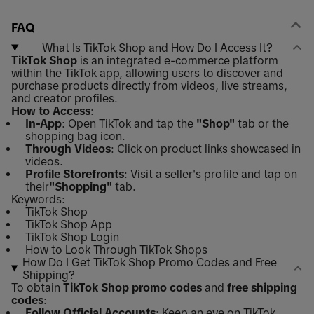
FAQ
What Is
TikTok Shop
and How Do I Access It?
TikTok Shop
is an integrated e-commerce platform
within the
TikTok app
, allowing users to discover and
purchase products directly from videos, live streams,
and creator profiles.
How to Access
:
In-App
: Open TikTok and tap the
"Shop"
tab or the
shopping bag icon.
Through Videos
: Click on product links showcased in
videos.
Profile Storefronts
: Visit a seller's profile and tap on
their
"Shopping"
tab.
Keywords:
TikTok Shop
TikTok Shop App
TikTok Shop Login
How to Look Through TikTok Shops
How Do I Get TikTok Shop Promo Codes and Free
Shipping?
To obtain
TikTok Shop promo codes
and
free shipping
codes
:
Follow
Official Accounts
: Keep an eye on TikTok