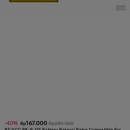
1
/
4
-40%
167.000
Rp280.000
Rp
BT-ACC BK-B-O5 Battery Baterai Batre Compatible For