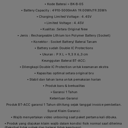
• Kode Baterai = BK-B-05
• Battery Capacity : 4910-5000mAh 19.00Wh/19.35Wh
• Charging Limited Voltage : 4.45V
• Limited Voltage : 4.45V
• Kualitas :Setara Original New
• Jenis : Rechargeable Lithium Ion Polymer Battery (Socket)
• Konektor : Socket Battery/ Baterai Tanam
• Battery sudah Double IC Protections
• Ukuran : P X L = 9,3 X 6,3 cm
Keunggulan Baterai BT-ACC:
• Dilengkapi Double IC Protection untuk keamanan ekstra
• Kapasitas optimal setara original bru
• Stabil dan tahan lama untuk pemakaian harian
• Produk baru & berkualitas
• Garansi 1 Tahun
Ketentuan Garansi
Produk BT-ACC garansi 1 Tahun dihitung sejak tanggal invoice pembelian.
Syarat Klaim Garansi:
• Wajib menyertakan video unboxing saat paket pertama kali dibuka.
• Produk yang diajukan klaim wajib dalam kondisi fisik normal saat diterima
(fleksibel tidak sobek dan baterai tidak kembung).