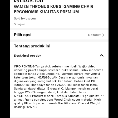
1.405.100
Rp
GAMEN THRONUS KURSI GAMING CHAIR
ERGONOMIS KUALITAS PREMIUM
Sold by
btgcom
5 terjual
Pilih opsi
Default
Tentang produk ini
Deskripsi produk
INFO PENTING Tanya stok sebelum membeli. Wajib video
unboxing paket sampai selesai dibuka semua. Tidak menerima
komplain tanpa video unboxing. Membeli berarti menyetujui
ketentuan toko. KEUNGGULAN Desain ergonomis, nyaman
digunakan yang mengikuti lekukan tubuh. Bahan kulit PU
100000 kali lipat daya tahan >25000 kali lebih tahan lama.
Sandaran dapat diatur 15 derajat C. Mampu menahan berat
hingga 125 KG dengan stabil, kuat dan tahan lama.
SPESIFIKASI Product model: Thronus Armests: High quality PP
armest Frame construction: Wood Chair cover material: High
quality PU with pvc with mesh Gas lift class: Class 4 Weight
Bearing: 125 KG