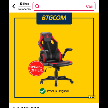
Cari
1
/
5