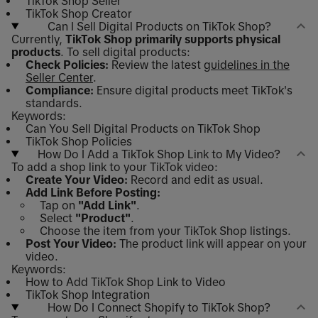
TikTok Shop Seller
TikTok Shop Creator
Can I Sell Digital Products on TikTok Shop?
Currently,
TikTok Shop primarily supports physical
products
. To sell digital products:
Check Policies:
Review the latest
guidelines in the
Seller Center
.
Compliance:
Ensure digital products meet TikTok's
standards.
Keywords:
Can You Sell Digital Products on TikTok Shop
TikTok Shop Policies
How Do I Add a TikTok Shop Link to My Video?
To add a shop link to your TikTok video:
Create Your Video:
Record and edit as usual.
Add Link Before Posting:
Tap on
"Add Link"
.
Select
"Product"
.
Choose the item from your TikTok Shop listings.
Post Your Video:
The product link will appear on your
video.
Keywords:
How to Add TikTok Shop Link to Video
TikTok Shop Integration
How Do I Connect Shopify to TikTok Shop?