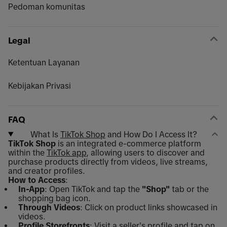
Pedoman komunitas
Legal
Ketentuan Layanan
Kebijakan Privasi
FAQ
What Is
TikTok Shop
and How Do I Access It?
TikTok Shop
is an integrated e-commerce platform
within the
TikTok app
, allowing users to discover and
purchase products directly from videos, live streams,
and creator profiles.
How to Access
:
In-App
: Open TikTok and tap the
"Shop"
tab or the
shopping bag icon.
Through Videos
: Click on product links showcased in
videos.
Profile Storefronts
: Visit a seller's profile and tap on