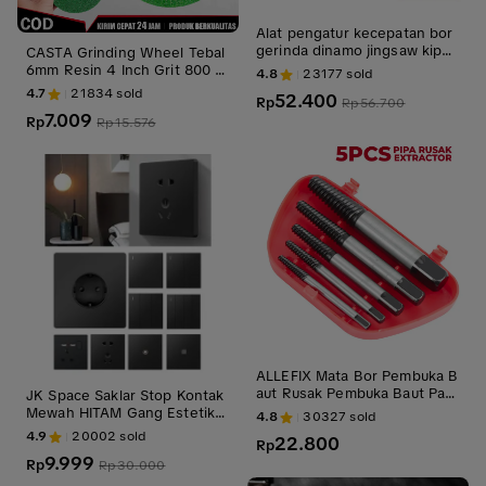
Alat pengatur kecepatan bor
gerinda dinamo jingsaw kipas
CASTA Grinding Wheel Tebal
2000 watt Dimmer
6mm Resin 4 Inch Grit 800 1
4.8
23177
sold
000 1200 2000 untuk Penggil
4.7
21834
sold
52.400
Rp
Rp
56.700
ing Sudut Asah Poles Besi St
7.009
ainless Pisau Dapur Multifung
Rp
Rp
15.576
si Tahan Lama Anti Seismik P
eralatan Rumah Tangga Profe
sional
ALLEFIX Mata Bor Pembuka B
aut Rusak Pembuka Baut Pata
JK Space Saklar Stop Kontak
h 5 pcs - 6656
Mewah HITAM Gang Estetik T
4.8
30327
sold
ahan/Steker Serbaguna /Ove
4.9
20002
sold
22.800
Rp
rsteker Serbaguna Tembaga
9.999
Rp
Rp
30.000