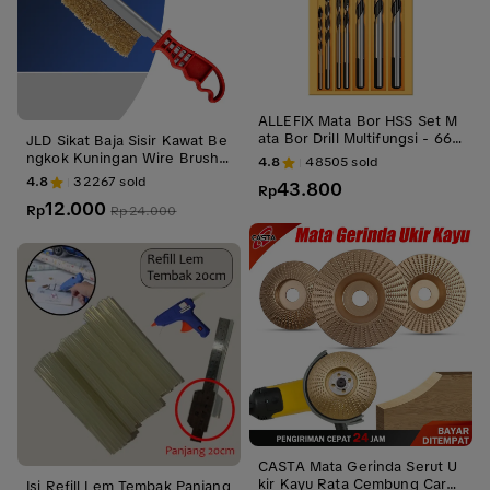
ALLEFIX Mata Bor HSS Set M
ata Bor Drill Multifungsi - 666
JLD Sikat Baja Sisir Kawat Be
2-6760
ngkok Kuningan Wire Brush
4.8
48505
sold
Model Golok Pisau - Logam S
4.8
32267
sold
43.800
Rp
tainless
12.000
Rp
Rp
24.000
CASTA Mata Gerinda Serut U
kir Kayu Rata Cembung Carvi
Isi Refill Lem Tembak Panjang