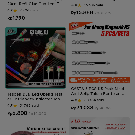
ng Saw Wood Gerinda Ampla
20cm Refil Glue Gun Lem Te
4.8
19735
sold
s Kayu
mbak Kecil
4.7
23065
sold
15.888
Rp
Rp
31.776
1.790
Rp
CASTA 5 PCS K5 Pasir Nikel
Anti Selip Tahan Benturan Ma
Tespen Dual Led Obeng Test
ta Obeng Torsi Ph2 Mata Obe
er LIstrik With Indicator Tes p
4.8
39354
sold
ng Kelas Industri Mata Obeng
en Pengecekan Kabel Listrik
4.7
51782
sold
24.033
Angin Magnet Kuat
Rp
Rp
48.065
– DISTRIBUTHOR
6.800
Rp
Rp
10.000