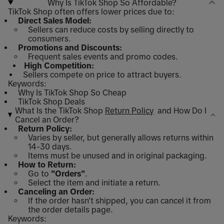
Why Is TikTok Shop So Affordable?
TikTok Shop often offers lower prices due to:
Direct Sales Model:
Sellers can reduce costs by selling directly to
consumers.
Promotions and Discounts:
Frequent sales events and promo codes.
High Competition:
Sellers compete on price to attract buyers.
Keywords:
Why Is TikTok Shop So Cheap
TikTok Shop Deals
What Is the TikTok Shop
Return Policy
and How Do I
Cancel an Order?
Return Policy:
Varies by seller, but generally allows returns within
14-30 days.
Items must be unused and in original packaging.
How to Return:
Go to
"Orders"
.
Select the item and initiate a return.
Canceling an Order:
If the order hasn't shipped, you can cancel it from
the order details page.
Keywords: