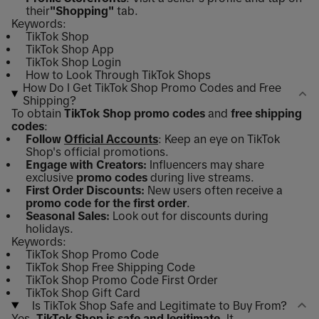
their
"Shopping"
tab.
Keywords:
TikTok Shop
TikTok Shop App
TikTok Shop Login
How to Look Through TikTok Shops
How Do I Get TikTok Shop Promo Codes and Free
Shipping?
To obtain
TikTok Shop promo codes
and
free shipping
codes
:
Follow
Official Accounts
: Keep an eye on TikTok
Shop's official promotions.
Engage with Creators:
Influencers may share
exclusive
promo codes
during live streams.
First Order Discounts:
New users often receive a
promo code for the first order
.
Seasonal Sales:
Look out for discounts during
holidays.
Keywords:
TikTok Shop Promo Code
TikTok Shop Free Shipping Code
TikTok Shop Promo Code First Order
TikTok Shop Gift Card
Is TikTok Shop Safe and Legitimate to Buy From?
Yes,
TikTok Shop is safe and legitimate
. It