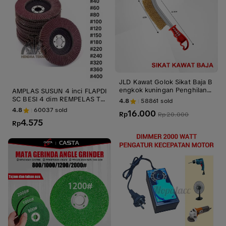
JLD Kawat Golok Sikat Baja B
engkok kuningan Penghilang
AMPLAS SUSUN 4 inci FLAPDI
Karat/Penghilang Noda
SC BESI 4 dim REMPELAS TU
4.8
58861
sold
MPUK 4 in FLAPDISC KAYU 1
4.8
60037
sold
16.000
Rp
Rp
20.000
00MM KERTAS GOSOK BULA
4.575
T 4" Logam mata gerinda
Rp