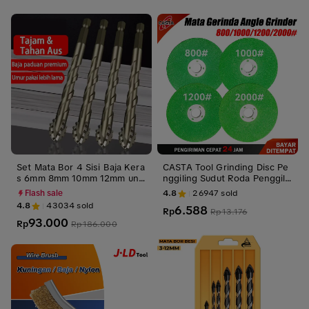
Bit Bor Silang Tahan Lama da
n Presisi untuk Perkakas Kera
s
Set Mata Bor 4 Sisi Baja Kera
CASTA Tool Grinding Disc Pe
s 6mm 8mm 10mm 12mm unt
nggiling Sudut Roda Penggili
uk Keramik Marmer Beton
ng Peralatan Dapur Rumah R
4.8
26947
sold
Flash sale
oda Penggiling Roda Penggili
4.8
43034
sold
6.588
ng Logam Tebal
Rp
Rp
13.176
93.000
Rp
Rp
186.000