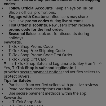
codes
:
Follow
Official Accounts
: Keep an eye on TikTok
Shop's official promotions.
Engage with Creators:
Influencers may share
exclusive
promo codes
during live streams.
First Order Discounts:
New users often receive a
promo code for the first order
.
Seasonal Sales:
Look out for discounts during
holidays.
Keywords:
TikTok Shop Promo Code
TikTok Shop Free Shipping Code
TikTok Shop Promo Code First Order
TikTok Shop Gift Card
Is TikTok Shop Safe and Legitimate to Buy From?
Yes,
TikTok Shop is safe and legitimate
. It
provides
secure payment options
and verifies sellers to
protect buyers.
Tips for Safety:
Purchase from verified sellers with positive reviews.
Read product descriptions carefully.
Use secure payment methods within the app.
Keywords:
Is TikTok Shop Safe
Is TikTok Shop Legit