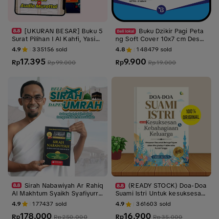
[UKURAN BESAR] Buku 5
Buku Dzikir Pagi Peta
Surat Pilihan I Al Kahfi, Yasin,
ng Soft Cover 10x7 cm Desai
Al Mulk, Ar Rahman, Al Waqia
n Premium Elegan Cocok unt
4.9
335156
sold
4.8
148479
sold
h Dilengkapi Quran Mapping
uk Hadiah Dilengkapi Dzikir S
17.395
9.900
Original Penerbit
Rp
etelah Shalat
Rp
Rp
99.000
Rp
19.000
Sirah Nabawiyah Ar Rahiq
(READY STOCK) Doa-Doa
Al Makhtum Syaikh Syafiyurra
Suami Istri Untuk kesuksesan
hman Al-Mubarakfuri - Kisah
& Kebahagiaan Keluarga - Bu
4.9
177437
sold
4.9
361603
sold
Lengkap Perjalanan Hidup Ra
ku Agama Islam - Buku Doa d
178.000
16.900
sulullah
Rp
an Dzikir
Rp
Rp
250.000
Rp
35.000