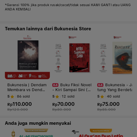
*Garansi 100% jika produk rusak/cacat/tidak sesuai KAMI GANTI atau UANG
ANDA KEMBALI
Temukan lainnya dari Bukunesia Store
Bukunesia | Dendam
Buku Fiksi Novel
Bukunesia - Jan
Membara vs Denda
- Kiri Sampai Sini (B
tung Yang Berdetak
m, Kesumat Kau Har
ukunesia)
Dalam Batu karya He
5
86
sold
5
12
sold
5
40
sold
us Mati | Novel Dram
lvy Tiana Rosa - Buk
110.000
70.000
75.000
a
Rp
Rp
u Kumpulan Puisi
Rp
Rp
120.000
Rp
80.000
Rp
85.000
Anda juga mungkin menyukai