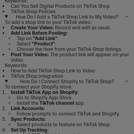
Keywords:
Can You Sell Digital Products on TikTok Shop
TikTok Shop Policies
How Do I Add a TikTok Shop Link to My Video?
To add a shop link to your TikTok video:
Create Your Video:
Record and edit as usual.
Add Link Before Posting:
Tap on
"Add Link"
.
Select
"Product"
.
Choose the item from your TikTok Shop listings.
Post Your Video:
The product link will appear on your
video.
Keywords:
How to Add TikTok Shop Link to Video
TikTok Shop Integration
How Do I Connect Shopify to TikTok Shop?
To connect your Shopify store:
Install TikTok App on Shopify:
Go to Shopify App Store.
Install the
TikTok channel
app.
Link Accounts:
Follow prompts to connect TikTok and Shopify.
Sync Products:
Select products to feature on TikTok Shop.
Set Up Tracking: