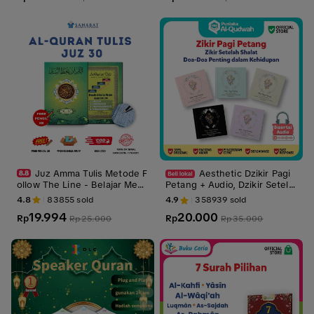
Juz Amma Tulis Metode F
Aesthetic Dzikir Pagi
ollow The Line - Belajar Menu
Petang + Audio, Dzikir Setela
lis Al Qur'an Juz 30 FREE PEN
h Shalat dan Doa-Doa Pentin
4.8
83855
sold
4.9
358939
sold
SIL
g Dilengkapi dengan Audio ||
19.994
20.000
Rp
Dzikir pagi petang mini travel
Rp
Rp
25.000
Rp
35.000
||