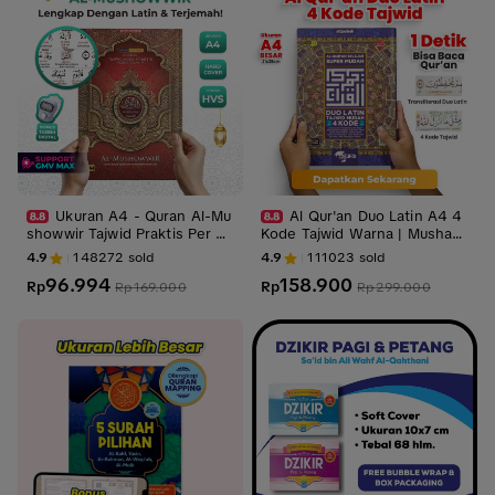
Ukuran A4 - Quran Al-Mu
Al Qur'an Duo Latin A4 4
showwir Tajwid Praktis Per Ka
Kode Tajwid Warna | Mushaf
ta Latin Terjemahan dengan
Besar Mudah Dibaca cocok u
4.9
148272
sold
4.9
111023
sold
Ukuran Besar A4
ntuk pemula
96.994
158.900
Rp
Rp
Rp
169.000
Rp
299.000