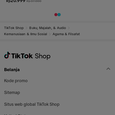
20.999
Fullcolor
Rp
Rp
37.000
TikTok Shop
Buku, Majalah, & Audio
Kemanusiaan & Ilmu Sosial
Agama & Filsafat
Belanja
Kode promo
Sitemap
Situs web global TikTok Shop