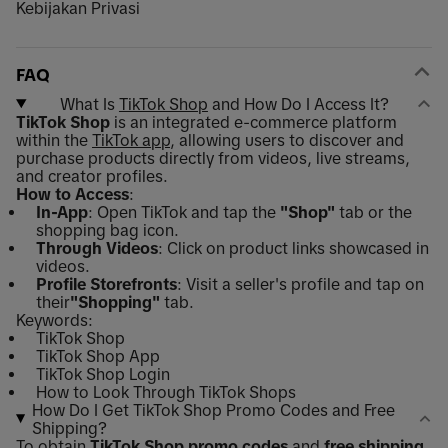
Kebijakan Privasi
FAQ
What Is
TikTok Shop
and How Do I Access It?
TikTok Shop
is an integrated e-commerce platform
within the
TikTok app
, allowing users to discover and
purchase products directly from videos, live streams,
and creator profiles.
How to Access
:
In-App
: Open TikTok and tap the
"Shop"
tab or the
shopping bag icon.
Through Videos
: Click on product links showcased in
videos.
Profile Storefronts
: Visit a seller's profile and tap on
their
"Shopping"
tab.
Keywords:
TikTok Shop
TikTok Shop App
TikTok Shop Login
How to Look Through TikTok Shops
How Do I Get TikTok Shop Promo Codes and Free
Shipping?
To obtain
TikTok Shop promo codes
and
free shipping