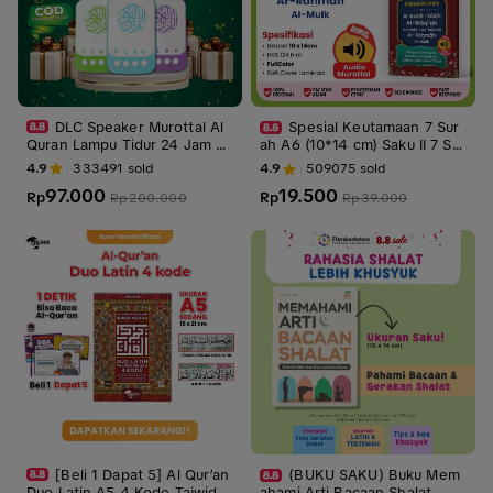
DLC Speaker Murottal Al
Spesial Keutamaan 7 Sur
Quran Lampu Tidur 24 Jam Q
ah A6 (10*14 cm) Saku II 7 Sur
uran Surah Rizik Ayat Zikir Ru
ah Traveling Aesthetic Buku 7
4.9
333491
sold
4.9
509075
sold
qyah List Portable 220V Gara
Surah Ukuran Saku Full Color
97.000
19.500
nsi 1 Tahun
Rp
Aesthetic || 7 Surah Mustajab
Rp
Rp
200.000
Rp
39.000
(10*14 cm)
[Beli 1 Dapat 5] Al Qur’an
(BUKU SAKU) Buku Mem
Duo Latin A5 4 Kode Tajwid B
ahami Arti Bacaan Shalat - Zi