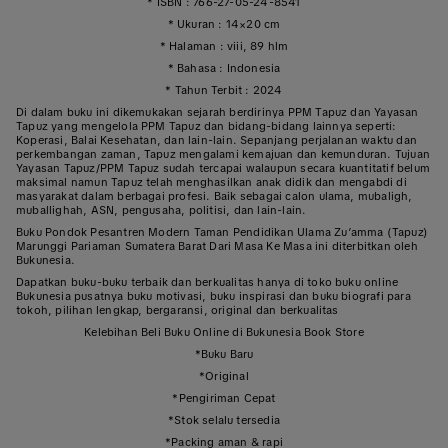
* ISBN : 766-27-05-24-8541
* Ukuran : 14×20 cm
* Halaman : viii, 89 hlm
* Bahasa : Indonesia
* Tahun Terbit : 2024
Di dalam buku ini dikemukakan sejarah berdirinya PPM Tapuz dan Yayasan
Tapuz yang mengelola PPM Tapuz dan bidang-bidang lainnya seperti:
Koperasi, Balai Kesehatan, dan lain-lain. Sepanjang perjalanan waktu dan
perkembangan zaman, Tapuz mengalami kemajuan dan kemunduran. Tujuan
Yayasan Tapuz/PPM Tapuz sudah tercapai walaupun secara kuantitatif belum
maksimal namun Tapuz telah menghasilkan anak didik dan mengabdi di
masyarakat dalam berbagai profesi. Baik sebagai calon ulama, mubaligh,
muballighah, ASN, pengusaha, politisi, dan lain-lain.
Buku Pondok Pesantren Modern Taman Pendidikan Ulama Zu’amma (Tapuz)
Marunggi Pariaman Sumatera Barat Dari Masa Ke Masa ini diterbitkan oleh
Bukunesia.
Dapatkan buku-buku terbaik dan berkualitas hanya di toko buku online
Bukunesia pusatnya buku motivasi, buku inspirasi dan buku biografi para
tokoh, pilihan lengkap, bergaransi, original dan berkualitas
Kelebihan Beli Buku Online di Bukunesia Book Store
*Buku Baru
*Original
*Pengiriman Cepat
*Stok selalu tersedia
*Packing aman & rapi