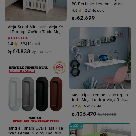
PC Portable Lesehan Murah
Minimalis
4.6
22146
sold
62.699
Rp
Meja Sudut Minimalis Meja Ko
pi Persegi Coffee Table Meja
Ngopi Meja Majala Serbaguna
Flash sale
Vintage Dekorasi Interior Ru
4.5
59314
sold
mah Kantor Office Home Stuf
64.838
f
Rp
Rp
104.577
Meja Lipat Tempel Dinding Es
tetik Meja Laptop Meja Belaja
r portable meja dinding
4.7
9912
sold
106.470
Rp
Rp
195.195
Handle Tanam Oval Plastik Ta
rikan Lemari Sliding Laci Mini