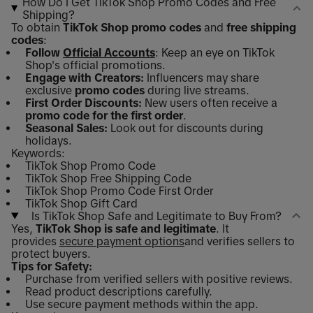
How Do I Get TikTok Shop Promo Codes and Free
Shipping?
To obtain
TikTok Shop promo codes
and
free shipping
codes
:
Follow
Official Accounts
: Keep an eye on TikTok
Shop's official promotions.
Engage with Creators:
Influencers may share
exclusive
promo codes
during live streams.
First Order Discounts:
New users often receive a
promo code for the first order
.
Seasonal Sales:
Look out for discounts during
holidays.
Keywords:
TikTok Shop Promo Code
TikTok Shop Free Shipping Code
TikTok Shop Promo Code First Order
TikTok Shop Gift Card
Is TikTok Shop Safe and Legitimate to Buy From?
Yes,
TikTok Shop is safe and legitimate
. It
provides
secure payment options
and verifies sellers to
protect buyers.
Tips for Safety:
Purchase from verified sellers with positive reviews.
Read product descriptions carefully.
Use secure payment methods within the app.