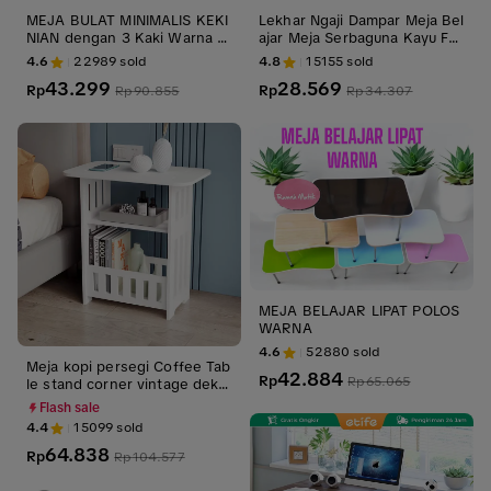
MEJA BULAT MINIMALIS KEKI
Lekhar Ngaji Dampar Meja Bel
NIAN dengan 3 Kaki Warna N
ajar Meja Serbaguna Kayu Fur
atural/Putih Diameter 30cm Ti
niture meja lipat buat inijualan
4.6
22989
sold
4.8
15155
sold
nggi 40cm Bahan Fiberboard
35
43.299
28.569
& Kayu Kualitas Tinggi Finishi
Rp
Rp
Rp
90.855
Rp
34.307
ng Cat Duko
MEJA BELAJAR LIPAT POLOS
WARNA
4.6
52880
sold
Meja kopi persegi Coffee Tab
42.884
Rp
Rp
65.065
le stand corner vintage deko
rasi interior rumah kantor offi
Flash sale
ce home stuff
4.4
15099
sold
64.838
Rp
Rp
104.577