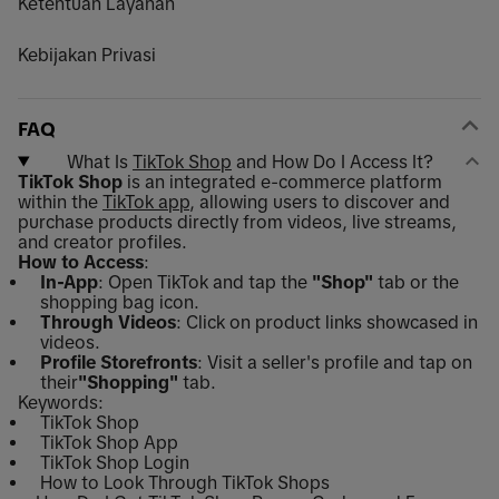
Ketentuan Layanan
Kebijakan Privasi
FAQ
What Is
TikTok Shop
and How Do I Access It?
TikTok Shop
is an integrated e-commerce platform
within the
TikTok app
, allowing users to discover and
purchase products directly from videos, live streams,
and creator profiles.
How to Access
:
In-App
: Open TikTok and tap the
"Shop"
tab or the
shopping bag icon.
Through Videos
: Click on product links showcased in
videos.
Profile Storefronts
: Visit a seller's profile and tap on
their
"Shopping"
tab.
Keywords:
TikTok Shop
TikTok Shop App
TikTok Shop Login
How to Look Through TikTok Shops