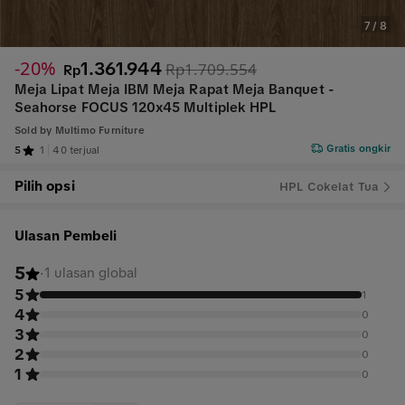
7
/
8
-20%
1.361.944
Rp1.709.554
Rp
Meja Lipat Meja IBM Meja Rapat Meja Banquet -
Seahorse FOCUS 120x45 Multiplek HPL
Sold by
Multimo Furniture
Gratis ongkir
5
1
40 terjual
Pilih opsi
HPL Cokelat Tua
Ulasan Pembeli
5
·
1 ulasan global
5
1
4
0
3
0
2
0
1
0