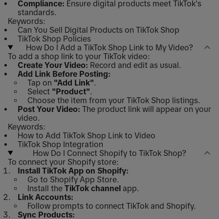
Compliance:
Ensure digital products meet TikTok's
standards.
Keywords:
Can You Sell Digital Products on TikTok Shop
TikTok Shop Policies
How Do I Add a TikTok Shop Link to My Video?
To add a shop link to your TikTok video:
Create Your Video:
Record and edit as usual.
Add Link Before Posting:
Tap on
"Add Link"
.
Select
"Product"
.
Choose the item from your TikTok Shop listings.
Post Your Video:
The product link will appear on your
video.
Keywords:
How to Add TikTok Shop Link to Video
TikTok Shop Integration
How Do I Connect Shopify to TikTok Shop?
To connect your Shopify store:
Install TikTok App on Shopify:
Go to Shopify App Store.
Install the
TikTok channel
app.
Link Accounts:
Follow prompts to connect TikTok and Shopify.
Sync Products: