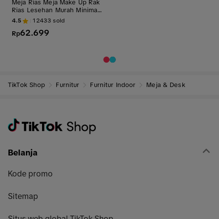
Meja Rias Meja Make Up Rak
Rias Lesehan Murah Minimali
s Antik
4.5
12433
sold
62.699
Rp
TikTok Shop
Furnitur
Furnitur Indoor
Meja & Desk
Belanja
Kode promo
Sitemap
Situs web global TikTok Shop