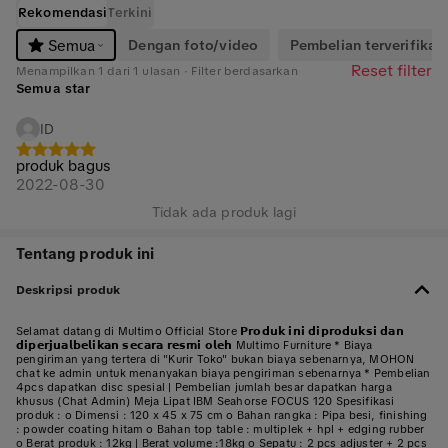
Rekomendasi
Terkini
Dengan foto/video
Pembelian terverifikasi
Semua
Reset filter
Menampilkan 1 dari 1 ulasan · Filter berdasarkan
Semua star
ID
produk bagus
2022-08-30
Tidak ada produk lagi
Tentang produk ini
Deskripsi produk
Selamat datang di Multimo Official Store 𝗣𝗿𝗼𝗱𝘂𝗸 𝗶𝗻𝗶 𝗱𝗶𝗽𝗿𝗼𝗱𝘂𝗸𝘀𝗶 𝗱𝗮𝗻
𝗱𝗶𝗽𝗲𝗿𝗷𝘂𝗮𝗹𝗯𝗲𝗹𝗶𝗸𝗮𝗻 𝘀𝗲𝗰𝗮𝗿𝗮 𝗿𝗲𝘀𝗺𝗶 𝗼𝗹𝗲𝗵 Multimo Furniture * Biaya
pengiriman yang tertera di "Kurir Toko" bukan biaya sebenarnya, MOHON
chat ke admin untuk menanyakan biaya pengiriman sebenarnya * Pembelian
4pcs dapatkan disc spesial | Pembelian jumlah besar dapatkan harga
khusus (Chat Admin) Meja Lipat IBM Seahorse FOCUS 120 Spesifikasi
produk : o Dimensi : 120 x 45 x 75 cm o Bahan rangka : Pipa besi, finishing
: powder coating hitam o Bahan top table : multiplek + hpl + edging rubber
o Berat produk : 12kg | Berat volume :18kg o Sepatu : 2 pcs adjuster + 2 pcs