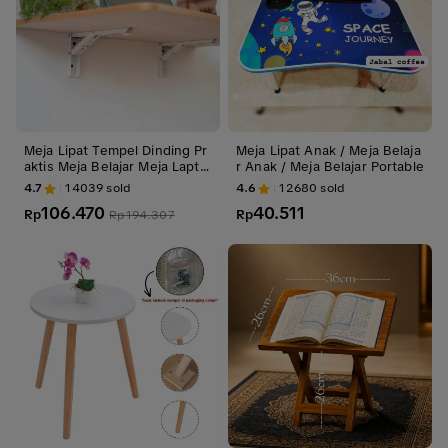
Meja Lipat Tempel Dinding Pr
Meja Lipat Anak / Meja Belaja
aktis Meja Belajar Meja Lapto
r Anak / Meja Belajar Portable
p Furniture
4.7
14039
sold
4.6
12680
sold
106.470
40.511
Rp
Rp
Rp
194.307