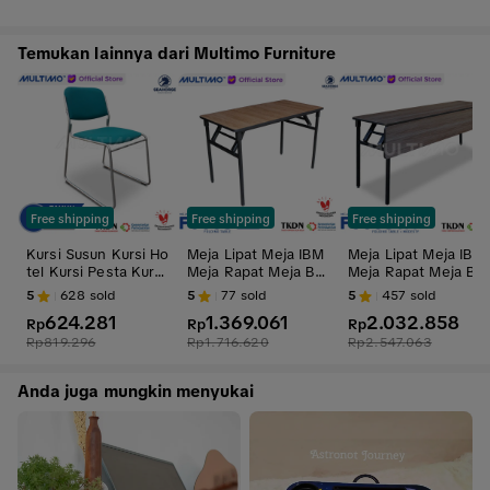
Temukan lainnya dari Multimo Furniture
Free shipping
Free shipping
Free shipping
Kursi Susun Kursi Ho
Meja Lipat Meja IBM
Meja Lipat Meja IBM
tel Kursi Pesta Kursi
Meja Rapat Meja Ba
Meja Rapat Meja Ba
Gereja Kursi Resto
nquet - Seahorse F
nquet - Seahorse F
5
628
sold
5
77
sold
5
457
sold
Kursi Banquet - Sea
OCUS 120x60 Multip
OCUS 180x45 + tutu
624.281
1.369.061
2.032.858
horse ASTRO Stainl
Rp
lek HPL
Rp
p Multiplek HPL
Rp
ess
Rp
819.296
Rp
1.716.620
Rp
2.547.063
Anda juga mungkin menyukai