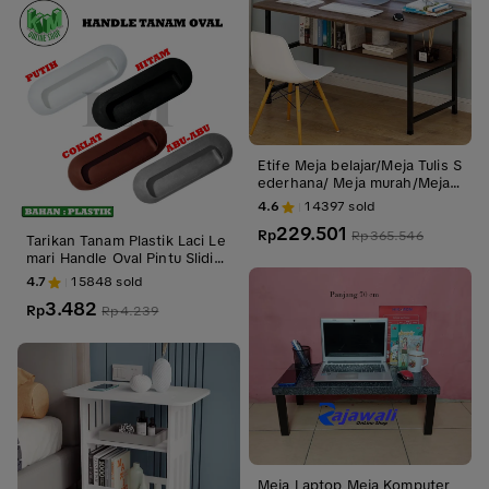
Etife Meja belajar/Meja Tulis S
ederhana/ Meja murah/Meja
belajar dengan rak buku serb
4.6
14397
sold
aguna/ kerja kantor/ Meja Ko
229.501
mputer
Rp
Rp
365.546
Tarikan Tanam Plastik Laci Le
mari Handle Oval Pintu Sliding
Geser Handel Cekung Minima
4.7
15848
sold
lis
3.482
Rp
Rp
4.239
Meja Laptop Meja Komputer