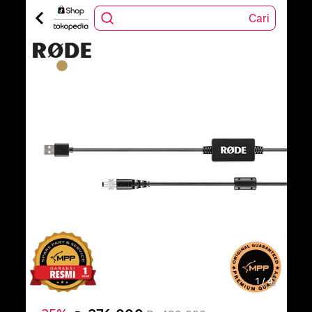
Cari
1
/
4