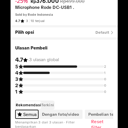
-25%
376.000
Rp499.000
Rp
Microphone Rode DC-USB1 .
Sold by
Rode Indonesia
4.7
3
10 terjual
Pilih opsi
Default
Ulasan Pembeli
4.7
·
3 ulasan global
5
2
4
1
3
0
2
0
1
0
Rekomendasi
Terkini
Dengan foto/video
Pembelian terverifik
Semua
Reset
Menampilkan 3 dari 3 ulasan · Filter
berdasarkan
filter