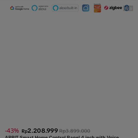
1
/
9
-43%
2.208.999
Rp3.899.000
Rp
ARBIT Smart Home Control Panel 4 inch with Voice