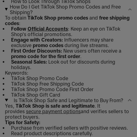
How to Look Through TikTok Shops
How Do I Get TikTok Shop Promo Codes and Free
Shipping?
To obtain
TikTok Shop promo codes
and
free shipping
codes
:
Follow
Official Accounts
: Keep an eye on TikTok
Shop's official promotions.
Engage with Creators:
Influencers may share
exclusive
promo codes
during live streams.
First Order Discounts:
New users often receive a
promo code for the first order
.
Seasonal Sales:
Look out for discounts during
holidays.
Keywords:
TikTok Shop Promo Code
TikTok Shop Free Shipping Code
TikTok Shop Promo Code First Order
TikTok Shop Gift Card
Is TikTok Shop Safe and Legitimate to Buy From?
Yes,
TikTok Shop is safe and legitimate
. It
provides
secure payment options
and verifies sellers to
protect buyers.
Tips for Safety:
Purchase from verified sellers with positive reviews.
Read product descriptions carefully.