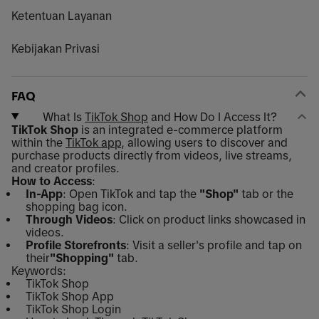
Ketentuan Layanan
Kebijakan Privasi
FAQ
What Is
TikTok Shop
and How Do I Access It?
TikTok Shop
is an integrated e-commerce platform
within the
TikTok app
, allowing users to discover and
purchase products directly from videos, live streams,
and creator profiles.
How to Access
:
In-App
: Open TikTok and tap the
"Shop"
tab or the
shopping bag icon.
Through Videos
: Click on product links showcased in
videos.
Profile Storefronts
: Visit a seller's profile and tap on
their
"Shopping"
tab.
Keywords:
TikTok Shop
TikTok Shop App
TikTok Shop Login