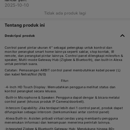
2025-10-10
Tidak ada produk lagi
Tentang produk ini
Deskripsi produk
Control panel pintar ukuran 4” sebagai pelengkap untuk kontrol dan
monitor perangkat smart home lainnya seperti saklar, stop kontak, IR
remote, dan perangkat pintar lainnya. Control panel dilengkapi mikrofon &
speaker, Multi-mode Gateway Hub (Zigbee & Bluetooth), dan built-in Alexa
untuk perintah suara.
Catatan: Pemasangan ARBIT control panel membutuhkan kabel power (L)
dan kabel Netral/Nol (N/0)
Fitur:
·
4-Inch HD Touch Display: Memudahkan pengguna melihat status dan
kontrol perangkat secara leluasa.
·
Built-in Microphone & Speaker: Pengguna dapat dengar & bicara melalui
control panel (khusus produk IP Camera/doorbell).
·
Intercom Capability: Jika terdapat lebih dari 1 control panel, produk dapat
difungsikan sebagai intercom (berkomunikasi antar control panel)
·
Alexa Built-in: Asisten pribadi virtual cerdas yang membantu pengguna
menemukan informasi dan kemampuan menerima perintah lainnya.
·
Integrated Zigbee & Bluetooth Gateway Hub: Mendukung hingga 80+