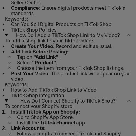
Seller Center
.
Compliance:
Ensure digital products meet TikTok's
standards.
Keywords:
Can You Sell Digital Products on TikTok Shop
TikTok Shop Policies
How Do I Add a TikTok Shop Link to My Video?
To add a shop link to your TikTok video:
Create Your Video:
Record and edit as usual.
Add Link Before Posting:
Tap on
"Add Link"
.
Select
"Product"
.
Choose the item from your TikTok Shop listings.
Post Your Video:
The product link will appear on your
video.
Keywords:
How to Add TikTok Shop Link to Video
TikTok Shop Integration
How Do I Connect Shopify to TikTok Shop?
To connect your Shopify store:
Install TikTok App on Shopify:
Go to Shopify App Store.
Install the
TikTok channel
app.
Link Accounts:
Follow prompts to connect TikTok and Shopify.