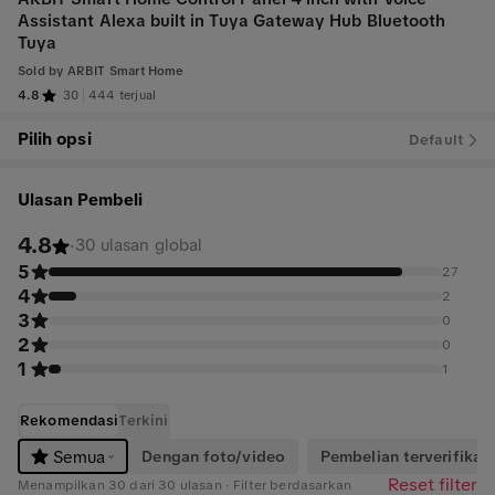
Assistant Alexa built in Tuya Gateway Hub Bluetooth
Tuya
Sold by
ARBIT Smart Home
4.8
30
444 terjual
Pilih opsi
Default
Ulasan Pembeli
4.8
·
30 ulasan global
5
27
4
2
3
0
2
0
1
1
Rekomendasi
Terkini
Dengan foto/video
Pembelian terverifikasi
Semua
Reset filter
Menampilkan 30 dari 30 ulasan · Filter berdasarkan