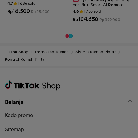
4.7
686
sold
ods Nuki Smart AI Remote RA
I-N001 alarm clock Digital dis
16.500
4.6
755
sold
Rp
Rp
25.000
play Digital TV AC Night Lamp
104.650
Bebek Pintar2.0 R1 USB kont
Rp
Rp
399.000
rol suara Garansi Smart Appli
ances
TikTok Shop
Perbaikan Rumah
Sistem Rumah Pintar
Kontrol Rumah Pintar
Belanja
Kode promo
Sitemap