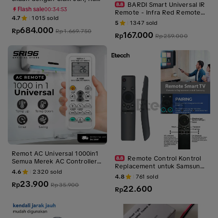
BARDI Smart Universal IR
u, dan PIN; Akses Jarak Jauh
Flash sale
00:34:52
Remote - Infra Red Remote
via Aplikasi; Casing Paduan Al
4.7
1015
sold
Wifi Max 12M
uminium; Panel Kaca Temper
5
1347
sold
684.000
ed; Alarm Anti-Maling.
Rp
Rp
1.669.750
167.000
Rp
Rp
259.000
Remot AC Universal 1000in1
Remote Control Kontrol
Semua Merek AC Controller
Replacement untuk Samsung
AC Remote Multi untuk Semu
4.6
2320
sold
Smart TV
4.8
761
sold
a AC
23.900
Rp
Rp
35.900
22.600
Rp