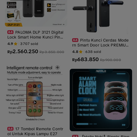
PALOMA DLP 3121 Digital
Lock Smart Home Kunci Pintu
Pintu Kunci Cerdas Mode
Door Handle WiFi
4.9
3707
sold
rn Smart Door Lock PREMIUM
4-in-1 dengan Sidik Jari, PIN,
2.560.250
4.8
638
sold
Rp
Rp
3.850.000
Kartu Akses, Kunci Manual, P
683.850
egangan Reversible, Hitam El
Rp
Rp
900.000
egan, Baterai AA 6V, 27 CM x
5 CM
17 Tombol Remote Contr
ol Untuk Kipas Lampu E27
【Hello Nuki】Ripple Ripp