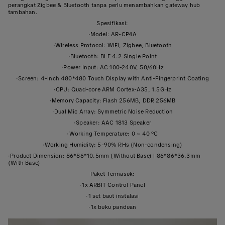
perangkat Zigbee & Bluetooth tanpa perlu menambahkan gateway hub
tambahan.
Spesifikasi:
·
Model: AR-CP4A
·
Wireless Protocol: WiFi, Zigbee, Bluetooth
·
Bluetooth: BLE 4.2 Single Point
·
Power Input: AC 100-240V, 50/60Hz
·
Screen: 4-Inch 480*480 Touch Display with Anti-Fingerprint Coating
·
CPU: Quad-core ARM Cortex-A35, 1.5GHz
·
Memory Capacity: Flash 256MB, DDR 256MB
·
Dual Mic Array: Symmetric Noise Reduction
·
Speaker: AAC 1813 Speaker
·
Working Temperature: 0 ~ 40 °C
·
Working Humidity: 5-90% RHs (Non-condensing)
·
Product Dimension: 86*86*10.5mm (Without Base) | 86*86*36.3mm
(With Base)
Paket Termasuk:
·
1x ARBIT Control Panel
·
1 set baut instalasi
·
1x buku panduan