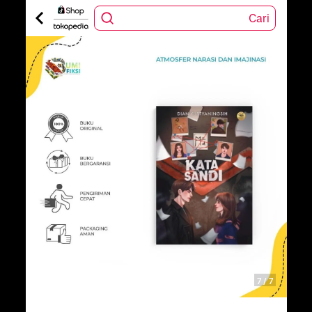
Cari
7
/
7