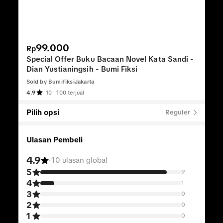
/
7
99.000
Rp
Special Offer Buku Bacaan Novel Kata Sandi -
Dian Yustianingsih - Bumi Fiksi
Sold by
BumifiksiJakarta
4.9
10
100 terjual
Pilih opsi
Reguler
Ulasan Pembeli
4.9
·
10 ulasan global
5
9
4
1
3
0
2
0
1
0