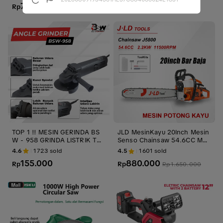
7.240
213.840
Rp
Rp
Rp
396.000
TOP 1 !! MESIN GERINDA BS
JLD MesinKayu 20Inch Mesin
W - 958 GRINDA LISTRIK TAN
Senso Chainsaw 54.6CC Mes
GAN 4 INCH GURINDA
in Gergaji Potong Kayu 2Tak j
4.6
1723
sold
4.5
1601
sold
5800 original untuk Pemoton
155.000
880.000
Rp
gan & Pemangkasan Kayu
Rp
Rp
1.650.000