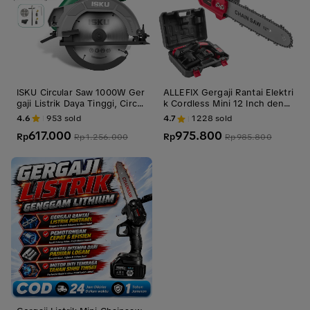
ISKU Circular Saw 1000W Ger
ALLEFIX Gergaji Rantai Elektri
gaji Listrik Daya Tinggi, Circul
k Cordless Mini 12 Inch deng
ar Saw Multifungsi Pemotong
an 2 Batrai 48V & Charger -
4.6
953
sold
4.7
1228
sold
an Dalam + Paket Aksesoris
6643
617.000
975.800
Gratis, Alat Serbaguna Prakti
Rp
Rp
Rp
1.256.000
Rp
985.800
s (Promo Terbatas)