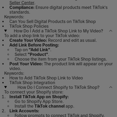
Seller Center
.
Compliance:
Ensure digital products meet TikTok's
standards.
Keywords:
Can You Sell Digital Products on TikTok Shop
TikTok Shop Policies
How Do I Add a TikTok Shop Link to My Video?
To add a shop link to your TikTok video:
Create Your Video:
Record and edit as usual.
Add Link Before Posting:
Tap on
"Add Link"
.
Select
"Product"
.
Choose the item from your TikTok Shop listings.
Post Your Video:
The product link will appear on your
video.
Keywords:
How to Add TikTok Shop Link to Video
TikTok Shop Integration
How Do I Connect Shopify to TikTok Shop?
To connect your Shopify store:
Install TikTok App on Shopify:
Go to Shopify App Store.
Install the
TikTok channel
app.
Link Accounts:
Follow prompts to connect TikTok and Shopify.