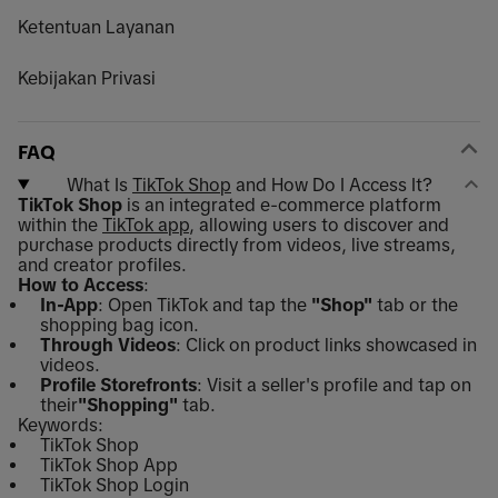
Ketentuan Layanan
Kebijakan Privasi
FAQ
What Is
TikTok Shop
and How Do I Access It?
TikTok Shop
is an integrated e-commerce platform
within the
TikTok app
, allowing users to discover and
purchase products directly from videos, live streams,
and creator profiles.
How to Access
:
In-App
: Open TikTok and tap the
"Shop"
tab or the
shopping bag icon.
Through Videos
: Click on product links showcased in
videos.
Profile Storefronts
: Visit a seller's profile and tap on
their
"Shopping"
tab.
Keywords:
TikTok Shop
TikTok Shop App
TikTok Shop Login