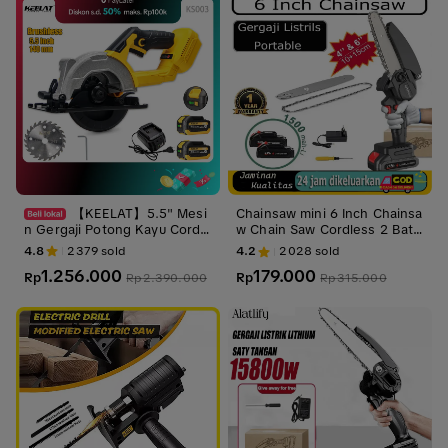
【KEELAT】5.5" Mesi
Chainsaw mini 6 Inch Chainsa
n Gergaji Potong Kayu Cordle
w Chain Saw Cordless 2 Bate
ss Circular Saw Electric Wood
rai 6 Inch Chainsaw Cordless
4.8
2379
sold
4.2
2028
sold
Plastic Marble Cutter Electric
Chainsaw Gergaji Rantai Elek
1.256.000
179.000
Saw Brushless 0-45Adjustabl
Rp
trik Mini Portable Mesin Chai
Rp
Rp
2.390.000
Rp
315.000
e Electric Saw MT Batteries L
nsaw
ogam