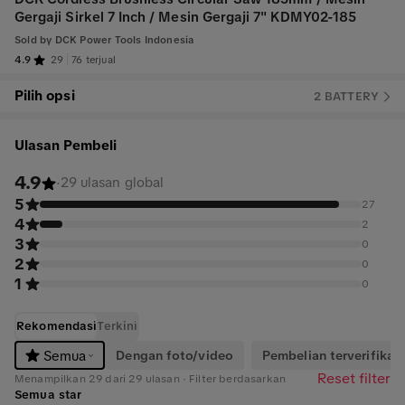
Gergaji Sirkel 7 Inch / Mesin Gergaji 7" KDMY02-185
Sold by
DCK Power Tools Indonesia
4.9
29
76 terjual
Pilih opsi
2 BATTERY
Ulasan Pembeli
4.9
·
29 ulasan global
5
27
4
2
3
0
2
0
1
0
Rekomendasi
Terkini
Dengan foto/video
Pembelian terverifikasi
Semua
Reset filter
Menampilkan 29 dari 29 ulasan · Filter berdasarkan
Semua star