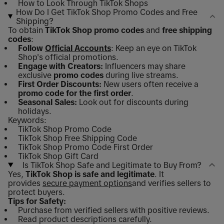
How to Look Through TikTok Shops
How Do I Get TikTok Shop Promo Codes and Free
Shipping?
To obtain
TikTok Shop promo codes
and
free shipping
codes
:
Follow
Official Accounts
: Keep an eye on TikTok
Shop's official promotions.
Engage with Creators:
Influencers may share
exclusive
promo codes
during live streams.
First Order Discounts:
New users often receive a
promo code for the first order
.
Seasonal Sales:
Look out for discounts during
holidays.
Keywords:
TikTok Shop Promo Code
TikTok Shop Free Shipping Code
TikTok Shop Promo Code First Order
TikTok Shop Gift Card
Is TikTok Shop Safe and Legitimate to Buy From?
Yes,
TikTok Shop is safe and legitimate
. It
provides
secure payment options
and verifies sellers to
protect buyers.
Tips for Safety:
Purchase from verified sellers with positive reviews.
Read product descriptions carefully.