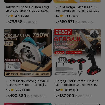
Taffware Stand Gerinda Tang
REAIM Gergaji Mesin Mini 12 I
an Adjustable 45 Bevel Saw
nch Cordless - Chainsaw Lith
Blade 100-125mm - GW10
ium Baterai Portable
4.7
2718
sold
4.7
1331
sold
79.968
650.571
Rp
Rp
Rp
98.600
Rp
1.885.715
REAIM Mesin Potong Kayu Ci
Gergaji Listrik Rantai Elektrik
rcular Saw 7 Inch | Gergaji Me
Mini Portable Chainsaw 6 Inc
sin dengan Daya 750W & Ke
h Chainsaw Cordless Chainsa
4.6
2920
sold
3.9
2110
sold
cepatan 4900 RPM (Cocok P
w 1200w
490.380
187.900
otong Kayu/Besi/Plastik) + M
Rp
Rp
Rp
1.205.800
Rp
330.000
aterial Baja Karbon & Desain
Anti Getar