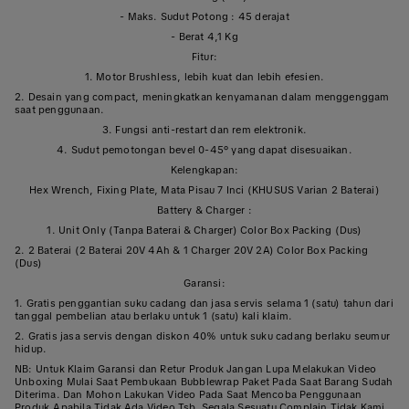
- Maks. Sudut Potong : 45 derajat
- Berat 4,1 Kg
Fitur:
1. Motor Brushless, lebih kuat dan lebih efesien.
2. Desain yang compact, meningkatkan kenyamanan dalam menggenggam
saat penggunaan.
3. Fungsi anti-restart dan rem elektronik.
4. Sudut pemotongan bevel 0-45° yang dapat disesuaikan.
Kelengkapan:
Hex Wrench, Fixing Plate, Mata Pisau 7 Inci (KHUSUS Varian 2 Baterai)
Battery & Charger :
1. Unit Only (Tanpa Baterai & Charger) Color Box Packing (Dus)
2. 2 Baterai (2 Baterai 20V 4Ah & 1 Charger 20V 2A) Color Box Packing
(Dus)
Garansi:
1. Gratis penggantian suku cadang dan jasa servis selama 1 (satu) tahun dari
tanggal pembelian atau berlaku untuk 1 (satu) kali klaim.
2. Gratis jasa servis dengan diskon 40% untuk suku cadang berlaku seumur
hidup.
NB: Untuk Klaim Garansi dan Retur Produk Jangan Lupa Melakukan Video
Unboxing Mulai Saat Pembukaan Bubblewrap Paket Pada Saat Barang Sudah
Diterima. Dan Mohon Lakukan Video Pada Saat Mencoba Penggunaan
Produk.Apabila Tidak Ada Video Tsb, Segala Sesuatu Complain Tidak Kami