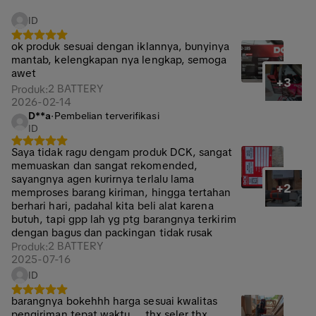
ID
ok produk sesuai dengan iklannya, bunyinya
mantab, kelengkapan nya lengkap, semoga
awet
+3
2 BATTERY
Produk
:
2026-02-14
D**a
·
Pembelian terverifikasi
ID
Saya tidak ragu dengam produk DCK, sangat
memuaskan dan sangat rekomended,
sayangnya agen kurirnya terlalu lama
+2
memproses barang kiriman, hingga tertahan
berhari hari, padahal kita beli alat karena
butuh, tapi gpp lah yg ptg barangnya terkirim
dengan bagus dan packingan tidak rusak
2 BATTERY
Produk
:
2025-07-16
ID
barangnya bokehhh harga sesuai kwalitas
pengiriman tepat waktu ... thx seler thx