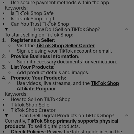
Use secure payment methods within the app.
Keywords:
Is TikTok Shop Safe
Is TikTok Shop Legit
Can You Trust TikTok Shop
How Do I Sell on TikTok Shop?
To start selling on TikTok Shop:
Register as a Seller:
Visit the
TikTok Shop Seller Center
.
Sign up using your TikTok account or email.
Provide Business Information:
Submit necessary documents for verification.
List Your Products:
Add product details and images.
Promote Your Products:
Use videos, live streams, and the
TikTok Shop
Affiliate Program
.
Keywords:
How to Sell on TikTok Shop
TikTok Shop Seller
TikTok Shop Creator
Can I Sell Digital Products on TikTok Shop?
Currently,
TikTok Shop primarily supports physical
products
. To sell digital products:
Check Policies:
Review the latest
guidelines in the