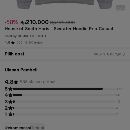
6
/
7
-58%
210.000
Rp495.000
Rp
House of Smith Horis - Sweater Hoodie Pria Casual
Sold by
HOUSE OF SMITH
4.8
536
8.8K terjual
Pilih opsi
MISTY GREY,M
Ulasan Pembeli
4.8
·
536 ulasan global
5
465
4
50
3
10
2
4
1
7
Rekomendasi
Terkini