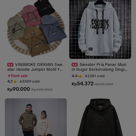
VINSMOKE ORIGINS Swe
Sweater Pria Panas Musi
ater Hoodie Jumper Motif Full
m Gugur Berkerudung Dingin
Bordir Timbul3D Premium Qua
Remaja Abu Hitam white Flee
4.5
42581
sold
Flash sale
lity UNISEX Pria Wanita M L X
ce
4.7
63509
sold
54.372
L XXL Panjang Keren Dewasa
Rp
Rp
85.000
90.000
Rp
Rp
200.000