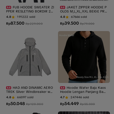
FUB HOODIE SWEATER ZI
JAKET ZIPPER HOODIE P
PPER RESLETING BORDIR 28
OLOS M,L,XL,XXL BEIGE PRIA
0 GMS TEBAL LEMBUT UNISE
WANITA WAME sweater hood
4.8
191222
sold
4.8
67666
sold
X Pria Wanita Distro
ie cowok Abu Army Biru Fleec
87.500
39.500
Rp
e Hijau Hitam
Rp
Rp
229.000
Rp
79.000
HAD AND DINAMIC AERO
Hoodie Wafer Baju Kaos
TREK Silver Windbreaker wat
Hoodie Lengan Panjang Baha
erproof Zipper, Parasut Jaket
n Waffle Hitam Unisex Polos
4.8
66097
sold
4.7
247446
sold
Outdoor
Dengan Desain Formal Dan V
50.048
54.449
Rp
ersatile Size M L XL XXL XXX
Rp
Rp
120.000
Rp
55.000
L Casual