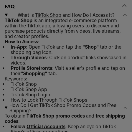
FAQ
What Is
TikTok Shop
and How Do I Access It?
TikTok Shop
is an integrated e-commerce platform
within the
TikTok app
, allowing users to discover and
purchase products directly from videos, live streams,
and creator profiles.
How to Access
:
In-App
: Open TikTok and tap the
"Shop"
tab or the
shopping bag icon.
Through Videos
: Click on product links showcased in
videos.
Profile Storefronts
: Visit a seller's profile and tap on
their
"Shopping"
tab.
Keywords:
TikTok Shop
TikTok Shop App
TikTok Shop Login
How to Look Through TikTok Shops
How Do I Get TikTok Shop Promo Codes and Free
Shipping?
To obtain
TikTok Shop promo codes
and
free shipping
codes
:
Follow
Official Accounts
: Keep an eye on TikTok
Shop's official promotions.