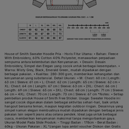
House of Smith Sweater Hoodie Pria - Horis Fitur Utama: • Bahan: Fleece
With Embroidery, 60% Cotton 40% Polyester, menawarkan perpaduan
sempurna antara kelembutan dan Kenyamanan. • Desain: Desain
Embroidery, Simpel dan Elegan yang cocok untuk berbagai kesempatan. •
Warna: Misty Grey, Black, Emerald Green, mudah dipadukan dengan
berbagai pakaian. • Kualitas: 280-300 gsm, memberikan kehangatan dan
kenyamanan yang substansial. Detail Ukuran: • M: Chest: 60 cm | Length:
63 cm | Sleeve: 61 cm • L: Chest: 62 cm | Length: 65 cm | Sleeve: 62 cm •
XL: Chest: 64 cm | Length: 67 cm | Sleeve: 63 cm • 2XL: Chest: 66 cm |
Length: 69 cm | Sleeve: 65 cm • 3XL: Chest: 68 cm | Length: 71 cm | Sleeve:
66 cm • 4XL: Chest: 70 cm | Length: 73 cm | Sleeve: 67 cm *Notes: • Setiap
pembelian produk House of Smith Free Sticker. Usage: Sweater Hoodie ini
sangat cocok digunakan dalam berbagai aktivitas sehari-hari, baik untuk
hangout bersama teman, maupun kegiatan outdoor ringan. Desainnya yang
simpel namun elegan membuatnya mudah dipadukan dengan berbagai jenis
pakaian lain seperti jeans atau celana pendek. Ideal juga untuk berbagai
cuaca, memberikan kenyamanan maksimal tanpa mengorbankan gaya.
Ukuran Model Pada Slide Produk: - Tinggi Badan : 178cm - Berat Badan :
60kg - Ukuran Pakaian : XL *Jangan lupa ambil voucher Diskon dan Gratis