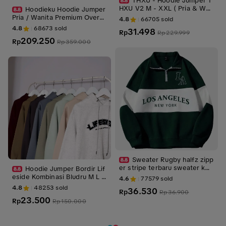
THXU - Hoodie Jumper T
HXU V2 M - XXL ( Pria & Wan
Hoodieku Hoodie Jumper
ita )
Pria / Wanita Premium Oversi
4.8
66705
sold
ze Relaxed-Fit Fleece Unisex
4.8
68673
sold
31.498
Rp
Rp
229.999
| Tebal & Adem | Handmade L
209.250
okal | Dark Brown
Rp
Rp
359.000
Sweater Rugby halfz zipp
er stripe terbaru sweater ker
Hoodie Jumper Bordir Lif
ah Loseangels pria wanita Fle
eside Kombinasi Bludru M L X
4.6
77579
sold
ece Katun Sablon
L XXL Pria Wanita Fleece Teb
4.8
48253
sold
36.530
Rp
Rp
36.900
al
23.500
Rp
Rp
150.000