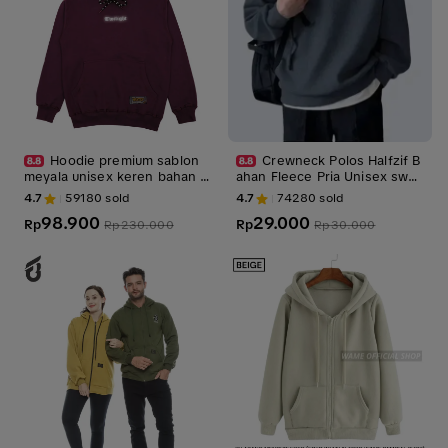
Hoodie premium sablon
Crewneck Polos Halfzif B
meyala unisex keren bahan fl
ahan Fleece Pria Unisex swea
acee tebal Pria Wanita Oversi
ter Dewasa
4.7
59180
sold
4.7
74280
sold
ze
98.900
29.000
Rp
Rp
Rp
230.000
Rp
30.000