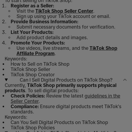
To start selling on TikTok Shop:
Register as a Seller:
Visit the
TikTok Shop Seller Center
.
Sign up using your TikTok account or email.
Provide Business Information:
Submit necessary documents for verification.
List Your Products:
Add product details and images.
Promote Your Products:
Use videos, live streams, and the
TikTok Shop
Affiliate Program
.
Keywords:
How to Sell on TikTok Shop
TikTok Shop Seller
TikTok Shop Creator
Can I Sell Digital Products on TikTok Shop?
Currently,
TikTok Shop primarily supports physical
products
. To sell digital products:
Check Policies:
Review the latest
guidelines in the
Seller Center
.
Compliance:
Ensure digital products meet TikTok's
standards.
Keywords:
Can You Sell Digital Products on TikTok Shop
TikTok Shop Policies