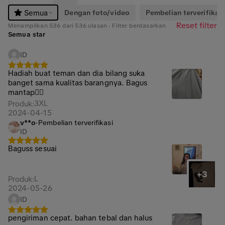
Dengan foto/video
Pembelian terverifikasi
Semua
Reset filter
Menampilkan 536 dari 536 ulasan · Filter berdasarkan
Semua star
ID
Hadiah buat teman dan dia bilang suka
banget sama kualitas barangnya. Bagus
mantap👍🏻
3XL
Produk
:
2024-04-15
v**o
·
Pembelian terverifikasi
ID
Baguss sesuai
+3
L
Produk
:
2024-05-26
ID
pengiriman cepat. bahan tebal dan halus