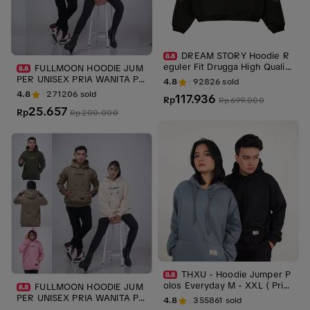
DREAM STORY Hoodie R
eguler Fit Drugga High Quality
FULLMOON HOODIE JUM
Cotton Fleece 330gsm Nyam
PER UNISEX PRIA WANITA PR
4.8
92826
sold
an Lembut Comfy
EMIUM M-XXL BORDIR TIMB
4.8
271206
sold
117.936
Rp
Rp
699.000
UL/BORDIR 3D Fleece Motif T
25.657
ebal Sweater Lembut Distro
Rp
Rp
200.000
Casual Zipper Bandung
THXU - Hoodie Jumper P
olos Everyday M - XXL ( Pria
FULLMOON HOODIE JUM
& Wanita )
PER UNISEX PRIA WANITA PR
4.8
355861
sold
EMIUM BORDIR TIMBUL/BOR