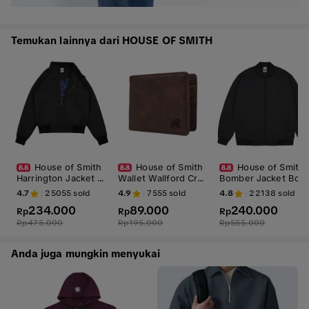
Temukan lainnya dari HOUSE OF SMITH
House of Smith
House of Smith
House of Smith
Harrington Jacket H
Wallet Wallford Craz
Bomber Jacket Bom
angor Black #6 - Ja
o Brown #4 - Domp
ith Black #3 - Jaket
4.7
25055
sold
4.9
7555
sold
4.8
22138
sold
ket Harrington Pria
et Pria
Bomber Pria Hitam
234.000
89.000
240.000
Hitam
Rp
Rp
Rp
Rp
475.000
Rp
195.000
Rp
555.000
Anda juga mungkin menyukai