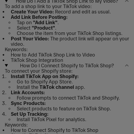
How Do I Add a TikTok Shop Link to My Video?
To add a shop link to your TikTok video:
Create Your Video:
Record and edit as usual.
Add Link Before Posting:
Tap on
"Add Link"
.
Select
"Product"
.
Choose the item from your TikTok Shop listings.
Post Your Video:
The product link will appear on your
video.
Keywords:
How to Add TikTok Shop Link to Video
TikTok Shop Integration
How Do I Connect Shopify to TikTok Shop?
To connect your Shopify store:
Install TikTok App on Shopify:
Go to Shopify App Store.
Install the
TikTok channel
app.
Link Accounts:
Follow prompts to connect TikTok and Shopify.
Sync Products:
Select products to feature on TikTok Shop.
Set Up Tracking:
Install TikTok Pixel for analytics.
Keywords:
How to Connect Shopify to TikTok Shop