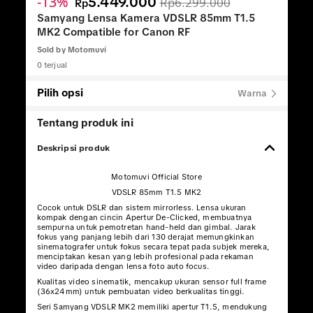
-13%
5.449.000
Rp6.299.000
Rp
Samyang Lensa Kamera VDSLR 85mm T1.5
MK2 Compatible for Canon RF
Sold by
Motomuvi
0 terjual
Pilih opsi
Warna
Tentang produk ini
Deskripsi produk
Motomuvi Official Store
VDSLR 85mm T1.5 MK2
Cocok untuk DSLR dan sistem mirrorless. Lensa ukuran
kompak dengan cincin Apertur De-Clicked, membuatnya
sempurna untuk pemotretan hand-held dan gimbal. Jarak
fokus yang panjang lebih dari 130 derajat memungkinkan
sinematografer untuk fokus secara tepat pada subjek mereka,
menciptakan kesan yang lebih profesional pada rekaman
video daripada dengan lensa foto auto focus.
Kualitas video sinematik, mencakup ukuran sensor full frame
(36x24mm) untuk pembuatan video berkualitas tinggi.
Seri Samyang VDSLR MK2 memiliki apertur T1.5, mendukung