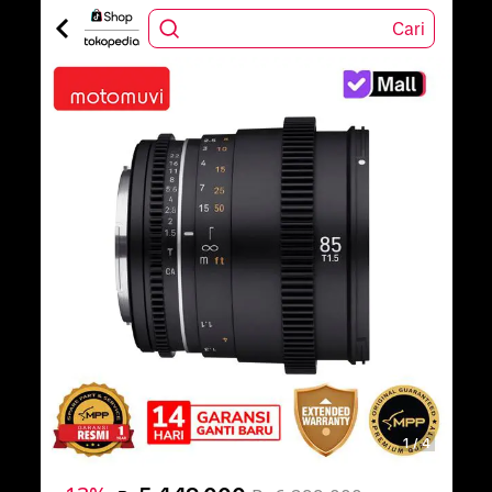
Cari
1
/
4